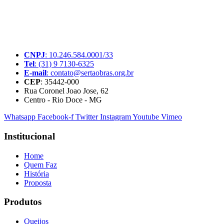
A SerTãoBras é uma sociedade civil sem fins lucrativos, mantida
por doações de pessoas físicas e jurídicas. Nosso site funciona como
um thinktank, ou seja, uma usina de ideias para as questões dos
pequenos produtores rurais brasileiros.
CNPJ
: 10.246.584.0001/33
Tel
: (31) 9 7130-6325
E-mail
: contato@sertaobras.org.br
CEP
: 35442-000
Rua Coronel Joao Jose, 62
Centro - Rio Doce - MG
Whatsapp
Facebook-f
Twitter
Instagram
Youtube
Vimeo
Institucional
Home
Quem Faz
História
Proposta
Produtos
Queijos