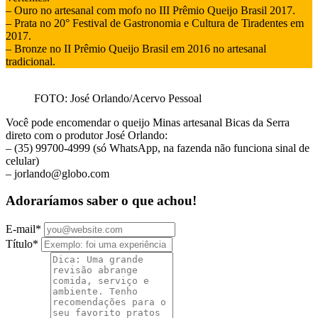
– Ouro no artesanal com mofo no III Prêmio Queijo Brasil 2017.
– Prata no 20° Festival de Gastronomia e Cultura de Tiradentes em
2017.
– Bronze no II Prêmio Queijo Brasil em 2016 no artesanal
tradicional.
FOTO: José Orlando/Acervo Pessoal
Você pode encomendar o queijo Minas artesanal Bicas da Serra
direto com o produtor José Orlando:
– (35) 99700-4999 (só WhatsApp, na fazenda não funciona sinal de
celular)
– jorlando@globo.com
Adoraríamos saber o que achou!
E-mail
*
Título
*