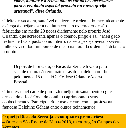
clima, altitude e o relevo dão as condições necessárias
para o resultado especial provado no nosso queijo
artesanal”, disse Orlando.
O leite de vaca cru, saudável e integral é ordenhado mecanicamente
e chega à queijaria sem nenhum contato externo, onde são
fabricadas em média 20 peças diariamente pelo próprio José
Orlando, que acrescenta apenas o coalho, pingo e sal. “Meu gado
realmente fica a pasto o ano inteiro, na seca pasteja aveia, azevém,
milheto… só dou um pouco de ração na hora da ordenha”, detalha o
produtor.
Depois de fabricado, o Bicas da Serra é levado para
sala de maturação em prateleiras de madeira, curado
pelo menos 15 dias. FOTO: José Orlando/Acervo
Pessoal
O interesse pela arte de produzir queijo artesanalmente segue
crescendo e José Orlando continua aprimorando seus
conhecimentos. Participou do curso de cura com a professora
francesa Delphine Géhant entre outros treinamentos.
O queijo Bicas da Serra já levou quatro premiações:
– Ouro em São Roque de Minas 2018, microrregião Campos das
Vertentes.