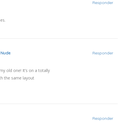
Responder
es.
 Nude
Responder
y old one! It’s on a totally
uch the same layout
Responder