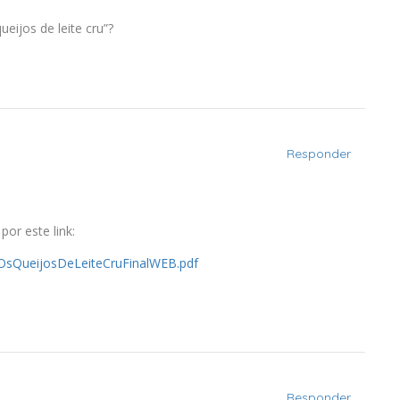
eijos de leite cru”?
Responder
or este link:
ro/OsQueijosDeLeiteCruFinalWEB.pdf
Responder