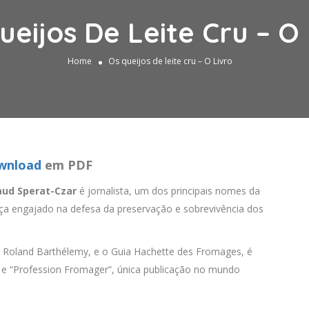
ueijos De Leite Cru – O 
Home
Os queijos de leite cru – O Livro
wnload
em PDF
aud Sperat-Czar
é jornalista, um dos principais nomes da
ça engajado na defesa da preservação e sobrevivência dos
 Roland Barthélemy, e o Guia Hachette des Fromages, é
” e “Profession Fromager”, única publicação no mundo