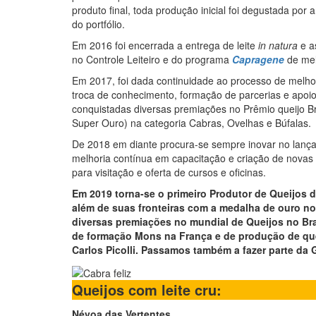
produto final, toda produção inicial foi degustada po
do portfólio.
Em 2016 foi encerrada a entrega de leite
in natura
e a
no Controle Leiteiro e do programa
Capragene
de mel
Em 2017, foi dada continuidade ao processo de melhor
troca de conhecimento, formação de parcerias e apoio
conquistadas diversas premiações no Prêmio queijo Bra
Super Ouro) na categoria Cabras, Ovelhas e Búfalas.
De 2018 em diante procura-se sempre inovar no lançam
melhoria contínua em capacitação e criação de novas 
para visitação e oferta de cursos e oficinas.
Em 2019 torna-se o primeiro Produtor de Queijos
além de suas fronteiras com a medalha de ouro n
diversas premiações no mundial de Queijos no Br
de formação Mons na França e de produção de quei
Carlos Picolli. Passamos também a fazer parte da 
Queijos com leite cru:
Névoa das Vertentes