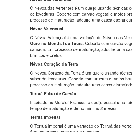
O Névoa das Vertentes é um queijo usando técnicas d
de leveduras. Coberto com carvão vegetal e mofos br
processo de maturação, adquire uma casca esbranquiç
Névoa Valençuai
O Névoa Valençuai é uma variação do Névoa das Vert
Ouro no Mondial de Tours
. Coberto com carvão vege
camada. Em processo de maturação, adquire uma casc
brancos e pretos.
Névoa Coração da Terra
O Névoa Coração da Terra é um queijo usando técnica
sabor de leveduras. Coberto com urucum e mofos bra
processo de maturação, adquire uma casca alaranjad
Terruá Faixa de Carvão
Inspirado no Morbier Francês, o queijo possui uma fa
tempo de maturação é de no mínimo 2 meses.
Terruá Imperial
O Terruá Imperial é uma variação do Terruá das Ver
Sua maturação varia de 3 a 6 meses.