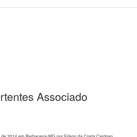
rtentes
Associado
ro de 2014 em Barbacena-MG por Edson da Costa Cardoso,