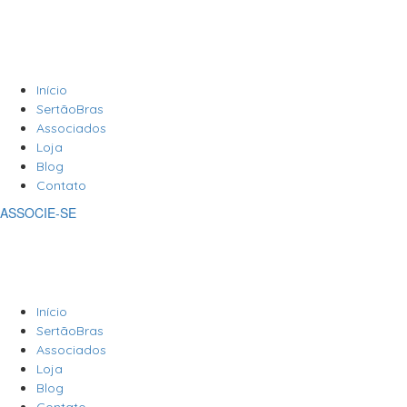
Início
SertãoBras
Associados
Loja
Blog
Contato
ASSOCIE-SE
Início
SertãoBras
Associados
Loja
Blog