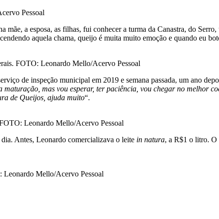
Acervo Pessoal
a mãe, a esposa, as filhas, fui conhecer a turma da Canastra, do Serro,
eacendendo aquela chama, queijo é muita muito emoção e quando eu boto
Gerais. FOTO: Leonardo Mello/Acervo Pessoal
serviço de inspeção municipal em 2019 e semana passada, um ano depois
na maturação, mas vou esperar, ter paciência, vou chegar no melhor co
ra de Queijos, ajuda muito
“.
r. FOTO: Leonardo Mello/Acervo Pessoal
r dia. Antes, Leonardo comercializava o leite
in natura
, a R$1 o litro. O
O: Leonardo Mello/Acervo Pessoal