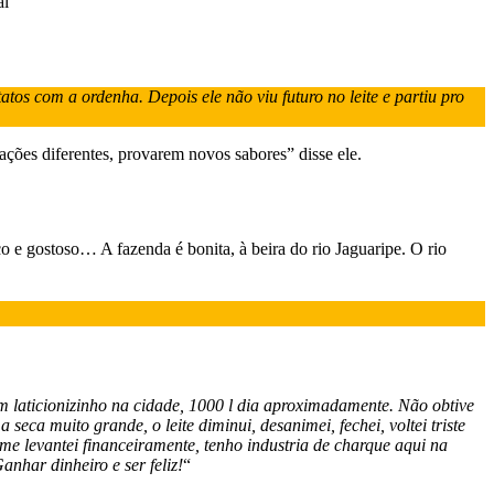
al
os com a ordenha. Depois ele não viu futuro no leite e partiu pro
ões diferentes, provarem novos sabores” disse ele.
 e gostoso… A fazenda é bonita, à beira do rio Jaguaripe. O rio
m laticionizinho na cidade, 1000 l dia aproximadamente. Não obtive
eca muito grande, o leite diminui, desanimei, fechei, voltei triste
e levantei financeiramente, tenho industria de charque aqui na
anhar dinheiro e ser feliz!
“