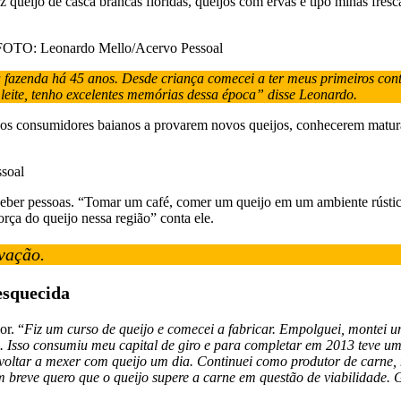
z queijo de casca brancas floridas, queijos com ervas e tipo minas fresc
. FOTO: Leonardo Mello/Acervo Pessoal
azenda há 45 anos. Desde criança comecei a ter meus primeiros contat
 leite, tenho excelentes memórias dessa época” disse Leonardo.
os consumidores baianos a provarem novos queijos, conhecerem maturaç
soal
eceber pessoas. “Tomar um café, comer um queijo em um ambiente rústico
orça do queijo nessa região” conta ele.
ovação.
esquecida
or. “
Fiz um curso de queijo e comecei a fabricar. Empolguei, montei u
 Isso consumiu meu capital de giro e para completar em 2013 teve uma s
voltar a mexer com queijo um dia. Continuei como produtor de carne, m
m breve quero que o queijo supere a carne em questão de viabilidade. G