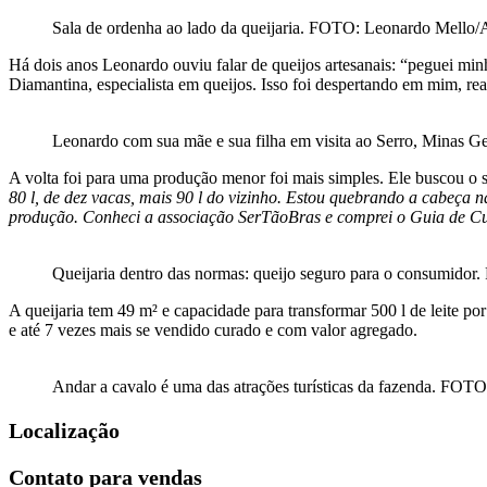
Sala de ordenha ao lado da queijaria. FOTO: Leonardo Mello/
Há dois anos Leonardo ouviu falar de queijos artesanais: “peguei minh
Diamantina, especialista em queijos. Isso foi despertando em mim, r
Leonardo com sua mãe e sua filha em visita ao Serro, Minas 
A volta foi para uma produção menor foi mais simples. Ele buscou o 
80 l, de dez vacas, mais 90 l do vizinho. Estou quebrando a cabeça 
produção. Conheci a associação SerTãoBras e comprei o Guia de Cu
Queijaria dentro das normas: queijo seguro para o consumido
A queijaria tem 49 m² e capacidade para transformar 500 l de leite po
e até 7 vezes mais se vendido curado e com valor agregado.
Andar a cavalo é uma das atrações turísticas da fazenda. FOT
Localização
Contato para vendas