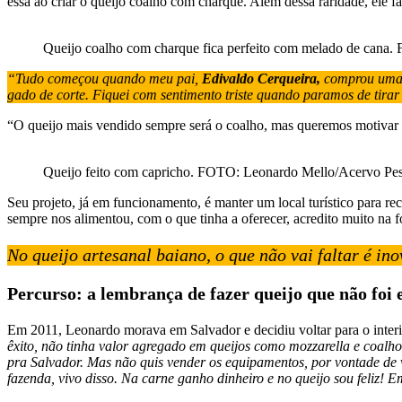
essa ao criar o queijo coalho com charque. Além dessa raridade, ele fa
Queijo coalho com charque fica perfeito com melado de cana
“Tudo começou quando meu pai,
Edivaldo Cerqueira,
comprou uma f
gado de corte. Fiquei com sentimento triste quando paramos de tirar
“O queijo mais vendido sempre será o coalho, mas queremos motivar 
Queijo feito com capricho. FOTO: Leonardo Mello/Acervo Pes
Seu projeto, já em funcionamento, é manter um local turístico para r
sempre nos alimentou, com o que tinha a oferecer, acredito muito na f
No queijo artesanal baiano, o que não vai faltar é in
Percurso: a lembrança de fazer queijo que não foi 
Em 2011, Leonardo morava em Salvador e decidiu voltar para o interi
êxito, não tinha valor agregado em queijos como mozzarella e coalho.
pra Salvador. Mas não quis vender os equipamentos, por vontade de 
fazenda, vivo disso. Na carne ganho dinheiro e no queijo sou feliz! E