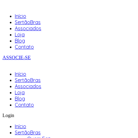
Início
SertãoBras
Associados
Loja
Blog
Contato
ASSOCIE-SE
Início
SertãoBras
Associados
Loja
Blog
Contato
Login
Início
SertãoBras