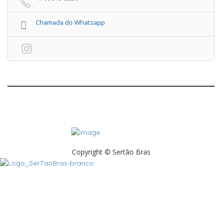
Chamada do Whatsapp
Copyright © Sertão Bras
A SerTãoBras é uma sociedade civil sem fins lucrativos, mantida por
doações de pessoas físicas e jurídicas. Nosso site funciona como
um thinktank, ou seja, uma usina de ideias para as questões dos
pequenos produtores rurais brasileiros.