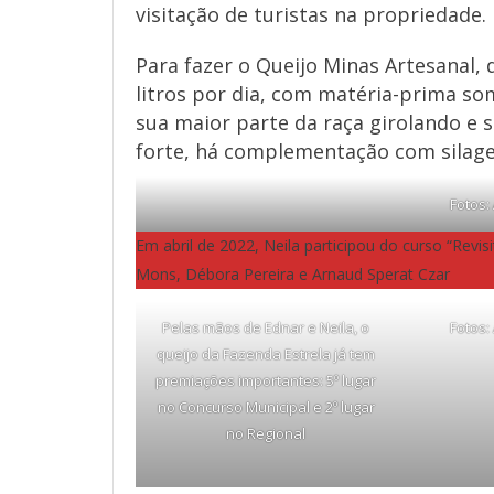
visitação de turistas na propriedade.
Para fazer o Queijo Minas Artesanal, d
litros por dia, com matéria-prima so
sua maior parte da raça girolando e 
forte, há complementação com silag
Fotos:
Em abril de 2022, Neila participou do curso “Revi
Mons, Débora Pereira e Arnaud Sperat Czar
Pelas mãos de Ednar e Neila, o
Fotos:
queijo da Fazenda Estrela já tem
premiações importantes: 5º lugar
no Concurso Municipal e 2º lugar
no Regional