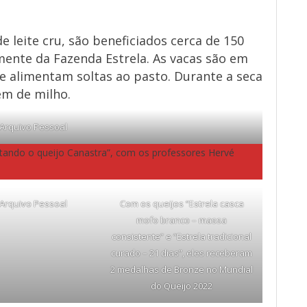
e leite cru, são beneficiados cerca de 150
mente da Fazenda Estrela. As vacas são em
se alimentam soltas ao pasto. Durante a seca
em de milho.
 Arquivo Pessoal
sitando o queijo Canastra”, com os professores Hervé
 Arquivo Pessoal
Com os queijos “Estrela casca
mofo branco – massa
consistente” e “Estrela tradicional
curado – 21 dias”, eles receberam
2 medalhas de Bronze no Mundial
do Queijo 2022