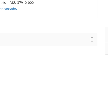
polis – MG, 37910-000
eencantado/