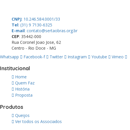
A SerTãoBras é uma sociedade civil sem fins lucrativos, mantida por
pequenos produtores rurais brasileiros.
CNPJ
: 10.246.584.0001/33
Tel
: (31) 9 7130-6325
E-mail
: contato@sertaobras.org.br
CEP
: 35442-000
Rua Coronel Joao Jose, 62
Centro - Rio Doce - MG
Whatsapp
Facebook-f
Twitter
Instagram
Youtube
Vimeo
Institucional
Home
Quem Faz
História
Proposta
Produtos
Queijos
Ver todos os Associados