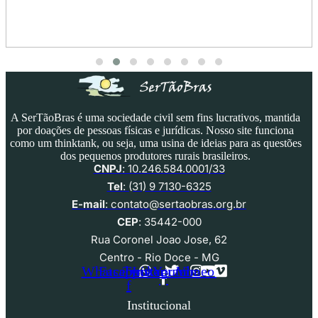
A SerTãoBras é uma sociedade civil sem fins lucrativos, mantida
por doações de pessoas físicas e jurídicas. Nosso site funciona
como um thinktank, ou seja, uma usina de ideias para as questões
dos pequenos produtores rurais brasileiros.
CNPJ
: 10.246.584.0001/33
Tel
: (31) 9 7130-6325
E-mail
: contato@sertaobras.org.br
CEP
: 35442-000
Rua Coronel Joao Jose, 62
Centro - Rio Doce - MG
Whatsapp
Facebook-
Twitter
Instagram
Youtube
Vimeo
f
Institucional