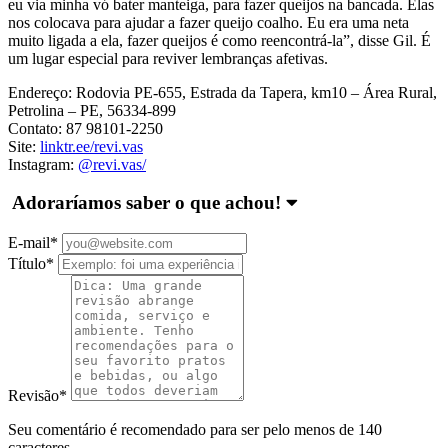
eu via minha vó bater manteiga, para fazer queijos na bancada. Elas
nos colocava para ajudar a fazer queijo coalho. Eu era uma neta
muito ligada a ela, fazer queijos é como reencontrá-la”, disse Gil. É
um lugar especial para reviver lembranças afetivas.
Endereço: Rodovia PE-655, Estrada da Tapera, km10 – Área Rural,
Petrolina – PE, 56334-899
Contato: 87 98101-2250
Site:
linktr.ee/revi.vas
Instagram:
@revi.vas/
Adoraríamos saber o que achou!
E-mail
*
Título
*
Revisão
*
Seu comentário é recomendado para ser pelo menos de 140
caracteres