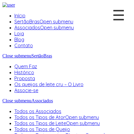
☰
Início
SertãoBras
Open submenu
Associados
Open submenu
Loja
Blog
Contato
Close submenu
SertãoBras
Quem Faz
Histórico
Proposta
Os queijos de leite cru – O Livro
Associe-se
Close submenu
Associados
Todos os Associados
Todos os Tipos de Ator
Open submenu
Todos os Tipos de Leite
Open submenu
Todos os Tipos de Queijo