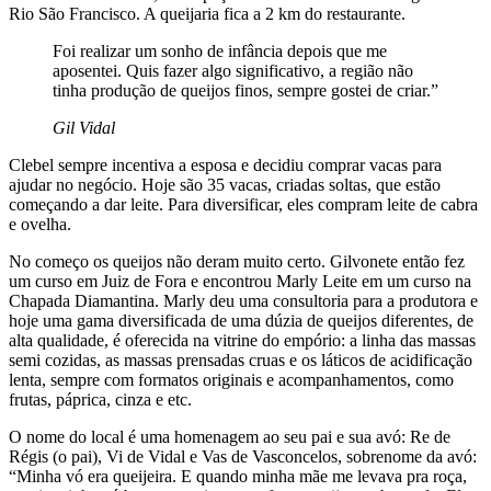
Rio São Francisco. A queijaria fica a 2 km do restaurante.
Foi realizar um sonho de infância depois que me
aposentei. Quis fazer algo significativo, a região não
tinha produção de queijos finos, sempre gostei de criar.”
Gil Vidal
Clebel sempre incentiva a esposa e decidiu comprar vacas para
ajudar no negócio. Hoje são 35 vacas, criadas soltas, que estão
começando a dar leite. Para diversificar, eles compram leite de cabra
e ovelha.
No começo os queijos não deram muito certo. Gilvonete então fez
um curso em Juiz de Fora e encontrou Marly Leite em um curso na
Chapada Diamantina. Marly deu uma consultoria para a produtora e
hoje uma gama diversificada de uma dúzia de queijos diferentes, de
alta qualidade, é oferecida na vitrine do empório: a linha das massas
semi cozidas, as massas prensadas cruas e os láticos de acidificação
lenta, sempre com formatos originais e acompanhamentos, como
frutas, páprica, cinza e etc.
O nome do local é uma homenagem ao seu pai e sua avó: Re de
Régis (o pai), Vi de Vidal e Vas de Vasconcelos, sobrenome da avó:
“Minha vó era queijeira. E quando minha mãe me levava pra roça,