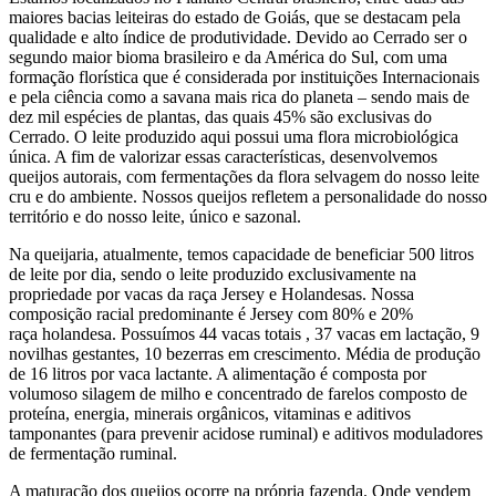
maiores bacias leiteiras do estado de Goiás, que se destacam pela
qualidade e alto índice de produtividade. Devido ao Cerrado ser o
segundo maior bioma brasileiro e da América do Sul, com uma
formação florística que é considerada por instituições Internacionais
e pela ciência como a savana mais rica do planeta – sendo mais de
dez mil espécies de plantas, das quais 45% são exclusivas do
Cerrado. O leite produzido aqui possui uma flora microbiológica
única. A fim de valorizar essas características, desenvolvemos
queijos autorais, com fermentações da flora selvagem do nosso leite
cru e do ambiente. Nossos queijos refletem a personalidade do nosso
território e do nosso leite, único e sazonal.
Na queijaria, atualmente, temos capacidade de beneficiar 500 litros
de leite por dia, sendo o leite produzido exclusivamente na
propriedade por vacas da raça Jersey e Holandesas. Nossa
composição racial predominante é Jersey com 80% e 20%
raça holandesa. Possuímos 44 vacas totais , 37 vacas em lactação, 9
novilhas gestantes, 10 bezerras em crescimento. Média de produção
de 16 litros por vaca lactante. A alimentação é composta por
volumoso silagem de milho e concentrado de farelos composto de
proteína, energia, minerais orgânicos, vitaminas e aditivos
tamponantes (para prevenir acidose ruminal) e aditivos moduladores
de fermentação ruminal.
A maturação dos queijos ocorre na própria fazenda. Onde vendem