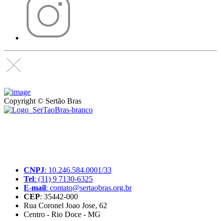
Copyright © Sertão Bras
A SerTãoBras é uma sociedade civil sem fins lucrativos, mantida
por doações de pessoas físicas e jurídicas. Nosso site funciona como
um thinktank, ou seja, uma usina de ideias para as questões dos
pequenos produtores rurais brasileiros.
CNPJ
: 10.246.584.0001/33
Tel
: (31) 9 7130-6325
E-mail
: contato@sertaobras.org.br
CEP
: 35442-000
Rua Coronel Joao Jose, 62
Centro - Rio Doce - MG