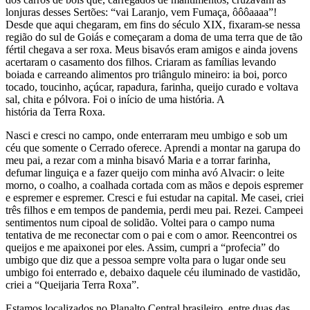
lonjuras desses Sertões: “vai Laranjo, vem Fumaça, ôôôaaaa”!
Desde que aqui chegaram, em fins do século XIX, fixaram-se nessa
região do sul de Goiás e começaram a doma de uma terra que de tão
fértil chegava a ser roxa. Meus bisavós eram amigos e ainda jovens
acertaram o casamento dos filhos. Criaram as famílias levando
boiada e carreando alimentos pro triângulo mineiro: ia boi, porco
tocado, toucinho, açúcar, rapadura, farinha, queijo curado e voltava
sal, chita e pólvora. Foi o início de uma história. A
história da Terra Roxa.
Nasci e cresci no campo, onde enterraram meu umbigo e sob um
céu que somente o Cerrado oferece. Aprendi a montar na garupa do
meu pai, a rezar com a minha bisavó Maria e a torrar farinha,
defumar linguiça e a fazer queijo com minha avó Alvacir: o leite
morno, o coalho, a coalhada cortada com as mãos e depois espremer
e espremer e espremer. Cresci e fui estudar na capital. Me casei, criei
três filhos e em tempos de pandemia, perdi meu pai. Rezei. Campeei
sentimentos num cipoal de solidão. Voltei para o campo numa
tentativa de me reconectar com o pai e com o amor. Reencontrei os
queijos e me apaixonei por eles. Assim, cumpri a “profecia” do
umbigo que diz que a pessoa sempre volta para o lugar onde seu
umbigo foi enterrado e, debaixo daquele céu iluminado de vastidão,
criei a “Queijaria Terra Roxa”.
Estamos localizados no Planalto Central brasileiro, entre duas das