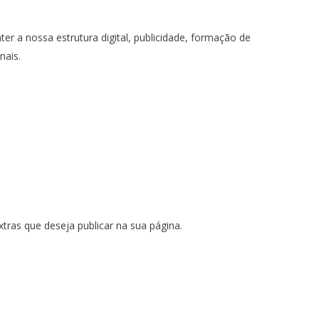
er a nossa estrutura digital, publicidade, formação de
nais.
ras que deseja publicar na sua página.
 thinktank, ou seja, uma usina de ideias para as questões dos