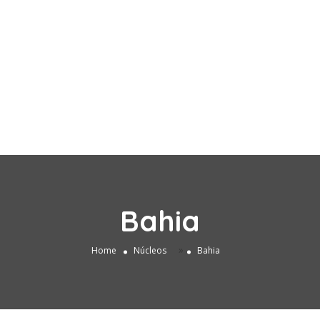
Bahia
»
Home
Núcleos
Bahia