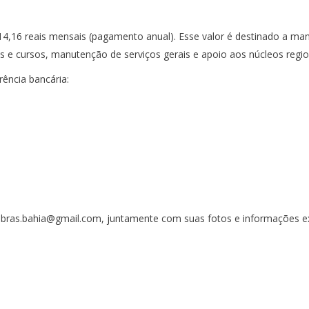
14,16 reais mensais (pagamento anual). Esse valor é destinado a mant
 e cursos, manutenção de serviços gerais e apoio aos núcleos regio
rência bancária:
obras.bahia@gmail.com, juntamente com suas fotos e informações ext
 doações de pessoas físicas e jurídicas. Nosso site funciona como um