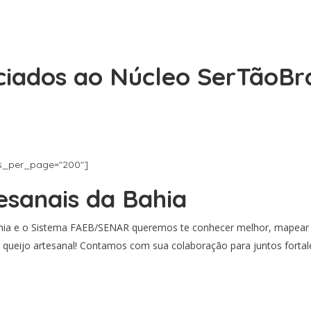
ciados ao Núcleo SerTãoBr
sts_per_page="200"]
esanais da Bahia
ia e o Sistema FAEB/SENAR queremos te conhecer melhor, mapear f
o queijo artesanal! Contamos com sua colaboração para juntos fortal