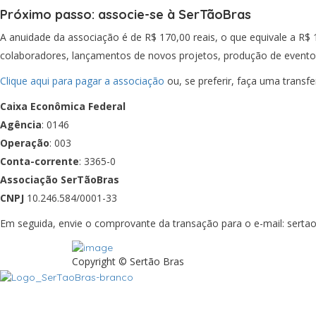
Próximo passo: associe-se à SerTãoBras
A anuidade da associação é de R$ 170,00 reais, o que equivale a R$ 
colaboradores, lançamentos de novos projetos, produção de eventos
Clique aqui para pagar a associação
ou, se preferir, faça uma transfe
Caixa Econômica Federal
Agência
: 0146
Operação
: 003
Conta-corrente
: 3365-0
Associação SerTãoBras
CNPJ
10.246.584/0001-33
Em seguida, envie o comprovante da transação para o e-mail: serta
Copyright © Sertão Bras
A SerTãoBras é uma sociedade civil sem fins lucrativos, mantida por
pequenos produtores rurais brasileiros.