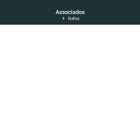
Associados
Bahia
Canastra
Distrito Federal
Espírito Santo
Goiânia
Mato Grosso do Sul
Minas Gerais
Pará
Paraíba
Paraná
Rio de Janeiro
Rio Grande do Norte
São Paulo
Ver todos os Associados