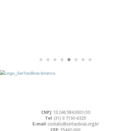
A SerTãoBras é uma sociedade civil sem fins lucrativos, mantida por
doações de pessoas físicas e jurídicas. Nosso site funciona como
um thinktank, ou seja, uma usina de ideias para as questões dos
pequenos produtores rurais brasileiros.
CNPJ
: 10.246.584.0001/33
Tel
: (31) 9 7130-6325
E-mail
: contato@sertaobras.org.br
CEP
: 35442-000