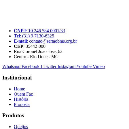
A SerTãoBras é uma sociedade civil sem fins lucrativos, mantida
por doações de pessoas físicas e jurídicas. Nosso site funciona como
um thinktank, ou seja, uma usina de ideias para as questões dos
pequenos produtores rurais brasileiros.
CNPJ
: 10.246.584.0001/33
Tel
: (31) 9 7130-6325
E-mail
: contato@sertaobras.org.br
CEP
: 35442-000
Rua Coronel Joao Jose, 62
Centro - Rio Doce - MG
Whatsapp
Facebook-f
Twitter
Instagram
Youtube
Vimeo
Institucional
Home
Quem Faz
História
Proposta
Produtos
Queijos