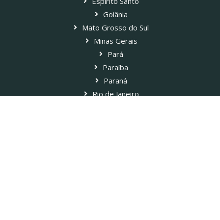
Espírito Santo
Goiânia
Mato Grosso do Sul
Minas Gerais
Pará
Paraíba
Paraná
Rio de Janeiro
Rio Grande do Norte
São Paulo
Ver todos os Associados
Blog Paladar Estadão