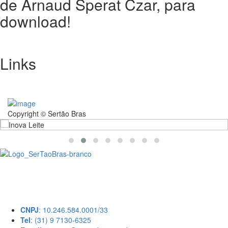
de Arnaud Sperat Czar, para
download!
Links
Copyright © Sertão Bras
A SerTãoBras é uma sociedade civil sem fins lucrativos, mantida por
doações de pessoas físicas e jurídicas. Nosso site funciona como um
thinktank, ou seja, uma usina de ideias para as questões dos
pequenos produtores rurais brasileiros.
CNPJ
: 10.246.584.0001/33
Tel
: (31) 9 7130-6325