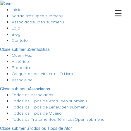
☰
Início
SertãoBras
Open submenu
Associados
Open submenu
Loja
Blog
Contato
Close submenu
SertãoBras
Quem Faz
Histórico
Proposta
Os queijos de leite cru – O Livro
Associe-se
Close submenu
Associados
Todos os Associados
Todos os Tipos de Ator
Open submenu
Todos os Tipos de Leite
Open submenu
Todos os Tipos de Queijo
Todos os Tratamentos Térmicos
Open submenu
Close submenu
Todos os Tipos de Ator