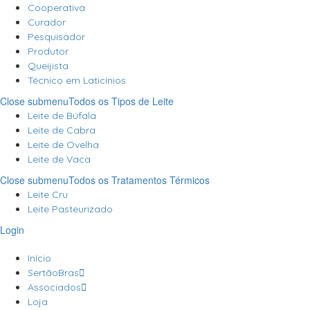
Cooperativa
Curador
Pesquisador
Produtor
Queijista
Técnico em Laticínios
Close submenu
Todos os Tipos de Leite
Leite de Búfala
Leite de Cabra
Leite de Ovelha
Leite de Vaca
Close submenu
Todos os Tratamentos Térmicos
Leite Cru
Leite Pasteurizado
Login
Início
SertãoBras
Associados
Loja