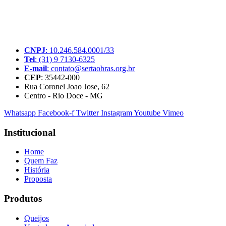
A SerTãoBras é uma sociedade civil sem fins lucrativos, mantida
por doações de pessoas físicas e jurídicas. Nosso site funciona como
um thinktank, ou seja, uma usina de ideias para as questões dos
pequenos produtores rurais brasileiros.
CNPJ
: 10.246.584.0001/33
Tel
: (31) 9 7130-6325
E-mail
: contato@sertaobras.org.br
CEP
: 35442-000
Rua Coronel Joao Jose, 62
Centro - Rio Doce - MG
Whatsapp
Facebook-f
Twitter
Instagram
Youtube
Vimeo
Institucional
Home
Quem Faz
História
Proposta
Produtos
Queijos