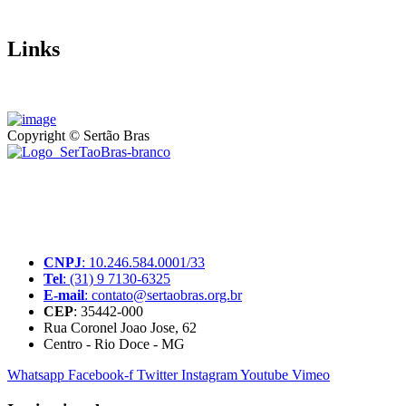
Links
Copyright © Sertão Bras
A SerTãoBras é uma sociedade civil sem fins lucrativos, mantida
por doações de pessoas físicas e jurídicas. Nosso site funciona como
um thinktank, ou seja, uma usina de ideias para as questões dos
pequenos produtores rurais brasileiros.
CNPJ
: 10.246.584.0001/33
Tel
: (31) 9 7130-6325
E-mail
: contato@sertaobras.org.br
CEP
: 35442-000
Rua Coronel Joao Jose, 62
Centro - Rio Doce - MG
Whatsapp
Facebook-f
Twitter
Instagram
Youtube
Vimeo