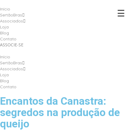
Início
☰
SertãoBras
Associados
Loja
Blog
Contato
ASSOCIE-SE
Início
SertãoBras
Associados
Loja
Blog
Contato
Encantos da Canastra:
segredos na produção de
queijo