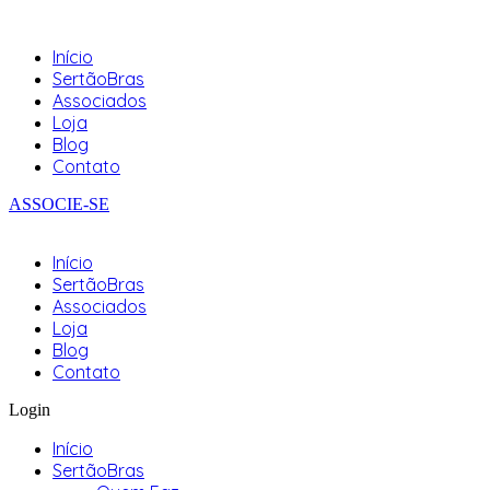
Início
SertãoBras
Associados
Loja
Blog
Contato
ASSOCIE-SE
Início
SertãoBras
Associados
Loja
Blog
Contato
Login
Início
SertãoBras