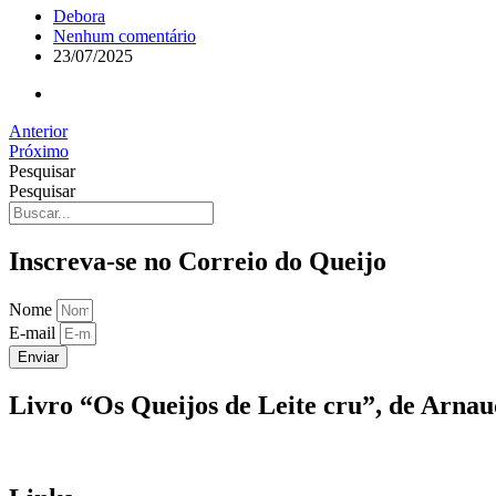
Debora
Nenhum comentário
23/07/2025
Anterior
Próximo
Pesquisar
Pesquisar
Inscreva-se no Correio do Queijo
Nome
E-mail
Enviar
Livro “Os Queijos de Leite cru”, de Arna