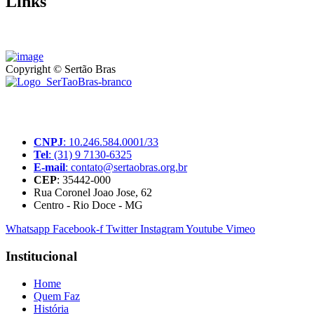
Links
Copyright © Sertão Bras
A SerTãoBras é uma sociedade civil sem fins lucrativos, mantida por d
produtores rurais brasileiros.
CNPJ
: 10.246.584.0001/33
Tel
: (31) 9 7130-6325
E-mail
: contato@sertaobras.org.br
CEP
: 35442-000
Rua Coronel Joao Jose, 62
Centro - Rio Doce - MG
Whatsapp
Facebook-f
Twitter
Instagram
Youtube
Vimeo
Institucional
Home
Quem Faz
História