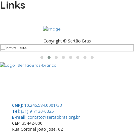
Links
Copyright © Sertão Bras
A SerTãoBras é uma sociedade civil sem fins lucrativos, mantida por
doações de pessoas físicas e jurídicas. Nosso site funciona como
um thinktank, ou seja, uma usina de ideias para as questões dos
pequenos produtores rurais brasileiros.
CNPJ
: 10.246.584.0001/33
Tel
: (31) 9 7130-6325
E-mail
: contato@sertaobras.org.br
CEP
: 35442-000
Rua Coronel Joao Jose, 62