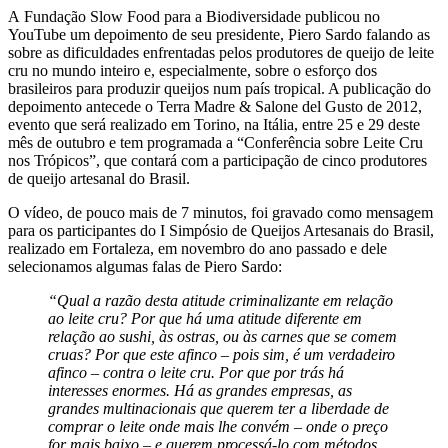
A Fundação Slow Food para a Biodiversidade publicou no
YouTube um depoimento de seu presidente, Piero Sardo falando as
sobre as dificuldades enfrentadas pelos produtores de queijo de leite
cru no mundo inteiro e, especialmente, sobre o esforço dos
brasileiros para produzir queijos num país tropical. A publicação do
depoimento antecede o Terra Madre & Salone del Gusto de 2012,
evento que será realizado em Torino, na Itália, entre 25 e 29 deste
mês de outubro e tem programada a “Conferência sobre Leite Cru
nos Trópicos”, que contará com a participação de cinco produtores
de queijo artesanal do Brasil.
O vídeo, de pouco mais de 7 minutos, foi gravado como mensagem
para os participantes do I Simpósio de Queijos Artesanais do Brasil,
realizado em Fortaleza, em novembro do ano passado e dele
selecionamos algumas falas de Piero Sardo:
“Qual a razão desta atitude criminalizante em relação
ao leite cru? Por que há uma atitude diferente em
relação ao sushi, às ostras, ou às carnes que se comem
cruas? Por que este afinco – pois sim, é um verdadeiro
afinco – contra o leite cru. Por que por trás há
interesses enormes. Há as grandes empresas, as
grandes multinacionais que querem ter a liberdade de
comprar o leite onde mais lhe convém – onde o preço
for mais baixo – e querem processá-lo com métodos