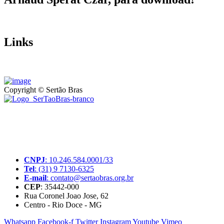
Links
Copyright © Sertão Bras
A SerTãoBras é uma sociedade civil sem fins lucrativos, mantida
por doações de pessoas físicas e jurídicas. Nosso site funciona como
um thinktank, ou seja, uma usina de ideias para as questões dos
pequenos produtores rurais brasileiros.
CNPJ
: 10.246.584.0001/33
Tel
: (31) 9 7130-6325
E-mail
: contato@sertaobras.org.br
CEP
: 35442-000
Rua Coronel Joao Jose, 62
Centro - Rio Doce - MG
Whatsapp
Facebook-f
Twitter
Instagram
Youtube
Vimeo