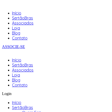
Início
SertãoBras
Associados
Loja
Blog
Contato
ASSOCIE-SE
Início
SertãoBras
Associados
Loja
Blog
Contato
Login
Início
SertãoBras