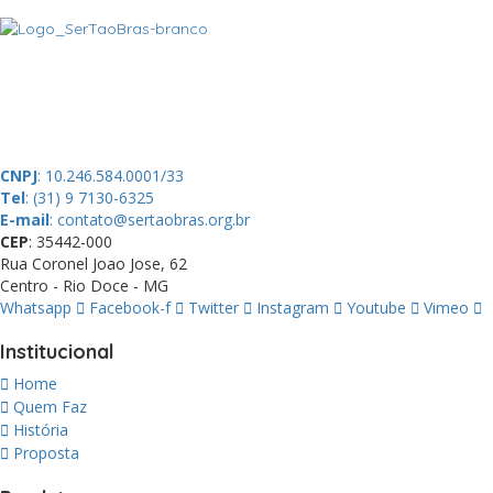
A SerTãoBras é uma sociedade civil sem fins lucrativos, mantida por
doações de pessoas físicas e jurídicas. Nosso site funciona como
um thinktank, ou seja, uma usina de ideias para as questões dos
pequenos produtores rurais brasileiros.
CNPJ
: 10.246.584.0001/33
Tel
: (31) 9 7130-6325
E-mail
: contato@sertaobras.org.br
CEP
: 35442-000
Rua Coronel Joao Jose, 62
Centro - Rio Doce - MG
Whatsapp
Facebook-f
Twitter
Instagram
Youtube
Vimeo
Institucional
Home
Quem Faz
História
Proposta