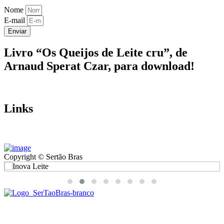
Nome
E-mail
Enviar
Livro “Os Queijos de Leite cru”, de
Arnaud Sperat Czar, para download!
Links
Copyright © Sertão Bras
A SerTãoBras é uma sociedade civil sem fins lucrativos, mantida
por doações de pessoas físicas e jurídicas. Nosso site funciona como