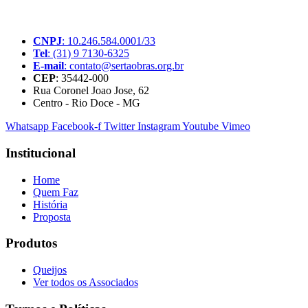
um thinktank, ou seja, uma usina de ideias para as questões dos
pequenos produtores rurais brasileiros.
CNPJ
: 10.246.584.0001/33
Tel
: (31) 9 7130-6325
E-mail
: contato@sertaobras.org.br
CEP
: 35442-000
Rua Coronel Joao Jose, 62
Centro - Rio Doce - MG
Whatsapp
Facebook-f
Twitter
Instagram
Youtube
Vimeo
Institucional
Home
Quem Faz
História
Proposta
Produtos
Queijos
Ver todos os Associados