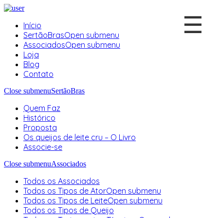
☰
Início
SertãoBras
Open submenu
Associados
Open submenu
Loja
Blog
Contato
Close submenu
SertãoBras
Quem Faz
Histórico
Proposta
Os queijos de leite cru – O Livro
Associe-se
Close submenu
Associados
Todos os Associados
Todos os Tipos de Ator
Open submenu
Todos os Tipos de Leite
Open submenu
Todos os Tipos de Queijo