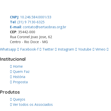
um thinktank, ou seja, uma usina de ideias para as questões dos
pequenos produtores rurais brasileiros.
CNPJ
: 10.246.584.0001/33
Tel
: (31) 9 7130-6325
E-mail
: contato@sertaobras.org.br
CEP
: 35442-000
Rua Coronel Joao Jose, 62
Centro - Rio Doce - MG
Whatsapp
Facebook-f
Twitter
Instagram
Youtube
Vimeo
Institucional
Home
Quem Faz
História
Proposta
Produtos
Queijos
Ver todos os Associados