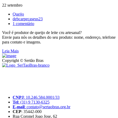
22 setembro
Queijo
debcarpecaseus23
1 comentário
Você é produtor de queijo de leite cru artesanal?
Envie para nós os detalhes do seu produto: nome, endereço, telefone
para contato e imagens.
Leia Mais
Copyright © Sertão Bras
A SerTãoBras é uma sociedade civil sem fins lucrativos, mantida
por doações de pessoas físicas e jurídicas. Nosso site funciona como
um thinktank, ou seja, uma usina de ideias para as questões dos
pequenos produtores rurais brasileiros.
CNPJ
: 10.246.584.0001/33
Tel
: (31) 9 7130-6325
E-mail
: contato@sertaobras.org.br
CEP
: 35442-000
Rua Coronel Joao Jose, 62