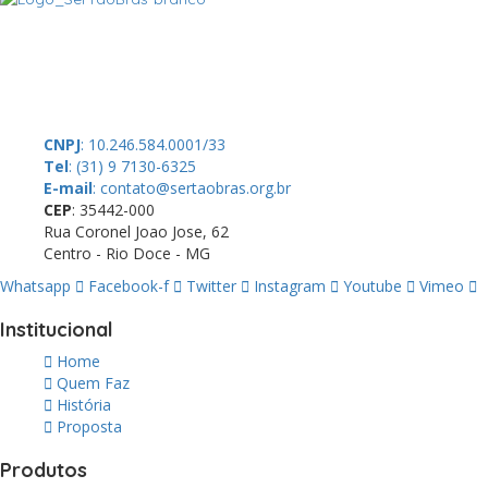
A SerTãoBras é uma sociedade civil sem fins lucrativos, mantida por
doações de pessoas físicas e jurídicas. Nosso site funciona como
um thinktank, ou seja, uma usina de ideias para as questões dos
pequenos produtores rurais brasileiros.
CNPJ
: 10.246.584.0001/33
Tel
: (31) 9 7130-6325
E-mail
: contato@sertaobras.org.br
CEP
: 35442-000
Rua Coronel Joao Jose, 62
Centro - Rio Doce - MG
Whatsapp
Facebook-f
Twitter
Instagram
Youtube
Vimeo
Institucional
Home
Quem Faz
História
Proposta
Produtos