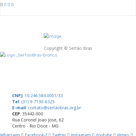
Copyright © Sertão Bras
A SerTãoBras é uma sociedade civil sem fins lucrativos, mantida por
doações de pessoas físicas e jurídicas. Nosso site funciona como
um thinktank, ou seja, uma usina de ideias para as questões dos
pequenos produtores rurais brasileiros.
CNPJ
: 10.246.584.0001/33
Tel
: (31) 9 7130-6325
E-mail
: contato@sertaobras.org.br
CEP
: 35442-000
Rua Coronel Joao Jose, 62
Centro - Rio Doce - MG
Whatsapp
Facebook-f
Twitter
Instagram
Youtube
Vimeo