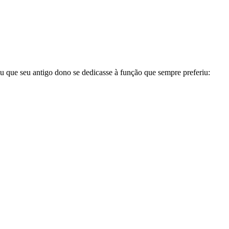
iu que seu antigo dono se dedicasse à função que sempre preferiu:
nktank, ou seja, uma usina de ideias para as questões dos pequenos