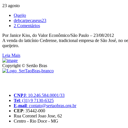
23 agosto
Queijo
debcarpecaseus23
2 Comentários
Por Janice Kiss, do Valor Econômico/São Paulo – 23/08/2012
A venda do laticínio Cedrense, tradicional empresa de São José, no oe
queijeiro.
Leia Mais
Copyright © Sertão Bras
A SerTãoBras é uma sociedade civil sem fins lucrativos, mantida por d
produtores rurais brasileiros.
CNPJ
: 10.246.584.0001/33
Tel
: (31) 9 7130-6325
E-mail
: contato@sertaobras.org.br
CEP
: 35442-000
Rua Coronel Joao Jose, 62
Centro - Rio Doce - MG