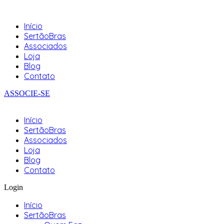
Início
SertãoBras
Associados
Loja
Blog
Contato
ASSOCIE-SE
Início
SertãoBras
Associados
Loja
Blog
Contato
Login
Início
SertãoBras