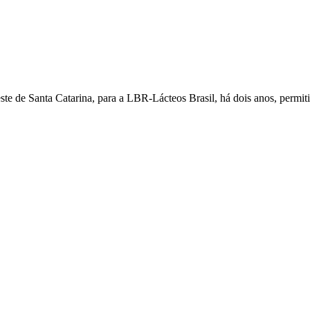
ste de Santa Catarina, para a LBR-Lácteos Brasil, há dois anos, permit
oações de pessoas físicas e jurídicas. Nosso site funciona como um thi