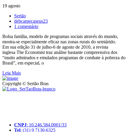
19 agosto
Sertão
debcarpecaseus23
1 comentário
Bolsa família, modelo de programas sociais através do mundo,
mostra-se especialmente eficaz nas zonas rurais do semiárido.
Em sua edição 31 de julho-6 de agosto de 2010, a revista
inglesa The Economist traz análise bastante compreensiva dos
“muito admirados e emulados programas de combate à pobreza do
Brasil”, em especial, o
Leia Mais
Copyright © Sertão Bras
A SerTãoBras é uma sociedade civil sem fins lucrativos, mantida
por doações de pessoas físicas e jurídicas. Nosso site funciona como
um thinktank, ou seja, uma usina de ideias para as questões dos
pequenos produtores rurais brasileiros.
CNPJ
: 10.246.584.0001/33
Tel
: (31) 9 7130-6325