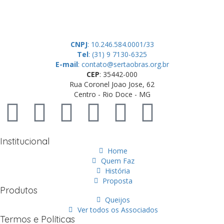
doações de pessoas físicas e jurídicas. Nosso site funciona como
um thinktank, ou seja, uma usina de ideias para as questões dos
pequenos produtores rurais brasileiros.
CNPJ
: 10.246.584.0001/33
Tel
: (31) 9 7130-6325
E-mail
: contato@sertaobras.org.br
CEP
: 35442-000
Rua Coronel Joao Jose, 62
Centro - Rio Doce - MG
Institucional
Home
Quem Faz
História
Proposta
Produtos
Queijos
Ver todos os Associados
Termos e Políticas