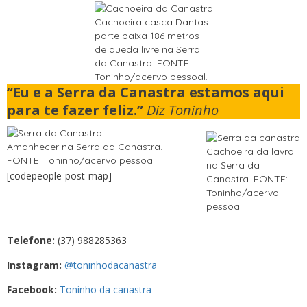
Cachoeira casca Dantas
parte baixa 186 metros
de queda livre na Serra
da Canastra. FONTE:
Toninho/acervo pessoal.
“Eu e a Serra da Canastra estamos aqui
para te fazer feliz.”
Diz Toninho
Amanhecer na Serra da Canastra.
Cachoeira da lavra
FONTE: Toninho/acervo pessoal.
na Serra da
[codepeople-post-map]
Canastra. FONTE:
Toninho/acervo
pessoal.
Telefone:
(37) 988285363
Instagram:
@toninhodacanastra
Facebook:
Toninho da canastra