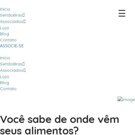
Início
☰
SertãoBras
Associados
Loja
Blog
Contato
ASSOCIE-SE
Início
SertãoBras
Associados
Loja
Blog
Contato
Você sabe de onde vêm
seus alimentos?