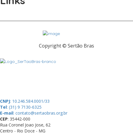
Links
Copyright © Sertão Bras
A SerTãoBras é uma sociedade civil sem fins lucrativos, mantida por
doações de pessoas físicas e jurídicas. Nosso site funciona como
um thinktank, ou seja, uma usina de ideias para as questões dos
pequenos produtores rurais brasileiros.
CNPJ
: 10.246.584.0001/33
Tel
: (31) 9 7130-6325
E-mail
: contato@sertaobras.org.br
CEP
: 35442-000
Rua Coronel Joao Jose, 62
Centro - Rio Doce - MG