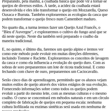
Preparando, pela manhã, a coalhada básica que pode vir a tornar-se
queijos de diversos estilos. À tarde, a acidez da coalhada estará
desenvolvida e eles irão transformar o queijo em Mozzarella, Queso
Oaxaca e Burrata. Também exploraremos as ecologias da casca que
podem transformar o queijo fresco num Camembert maduro.
No quarto dia, a turma iremos fazer um Queijo Azul Francês, o
“Bleu d’Auvergne”, e exploraremos o cultivo do fungo azul que se
dá neste queijo. Neste dia também será preparado o coalho da
maneira tradicional.
E, no quinto, e último dia, faremos um queijo alpino e iremos ver
como este método pode evoluir em muitas direções diferentes,
incluindo Tomme e Raclette. Exploraremos os conceitos de lavagem
da casca e como ela influencia a evolução do queijo duro. Com as
sobras de soro prepararemos um lote de ricota tradicional. E como
fechando com chave de ouro, prepararemos um Caciocavallo.
Serão cinco dias de aprendizagem, permitindo que os alunos vejam
muitos estilos de queijo através dos vários estágios de sua evolução.
Fornecendo informações sobre como todos os queijos podem
evoluir a partir do mesmo leite, com as mesmas culturas e o mesmo
coalho. O curso se concentrará em métodos naturais e em um círculo
completo de fabricação de queijos em pequena escala: nenhuma
cultura liofilizada ou enzimas sintéticas será usada em nenhuma de