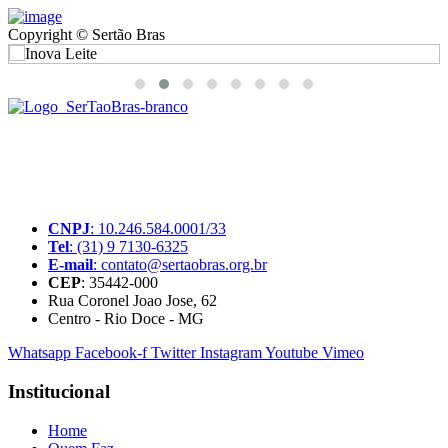
Copyright © Sertão Bras
A SerTãoBras é uma sociedade civil sem fins lucrativos, mantida
por doações de pessoas físicas e jurídicas. Nosso site funciona como
um thinktank, ou seja, uma usina de ideias para as questões dos
pequenos produtores rurais brasileiros.
CNPJ
: 10.246.584.0001/33
Tel
: (31) 9 7130-6325
E-mail
: contato@sertaobras.org.br
CEP
: 35442-000
Rua Coronel Joao Jose, 62
Centro - Rio Doce - MG
Whatsapp
Facebook-f
Twitter
Instagram
Youtube
Vimeo
Institucional
Home