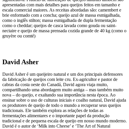
apresentadas com mais detalhes para queijos feitos em tamanho e
escala comercial maiores. As receitas abordadas são: camembert e
brie enformado com a concha; queijo azul de massa esmigalhada,
como o inglês stilton; massa esmigalhada de dupla fermentação
como o cheddar; queijos de casca lavada como gouda ou saint-
nectaire e queijo de massa prensada cozida grande de 40 kg (como o
gruyère ou comté)
David Asher
David Asher é um queijeiro natural e um dos principais defensores
da fabricação de queijos com leite cru. Ex-agricultor e pastor de
cabras da costa oeste do Canadá, David agora viaja muito,
compartilhando uma abordagem muito antiga – mas também muito
nova – do queijo, e exaltando sua importância nesta época. Ao
ensinar sobre o uso de culturas iniciais e coalho natural, David ajuda
os produtores de queijo de todo o mundo a recuperar seus queijos
tradicionais. Ele também explora as relações de todas as
fermentações alimentares e o importante papel da produção
tradicional e de pequena escala de queijo em nosso mundo moderno.
David é o autor de ‘Milk into Cheese’ e ‘The Art of Natural