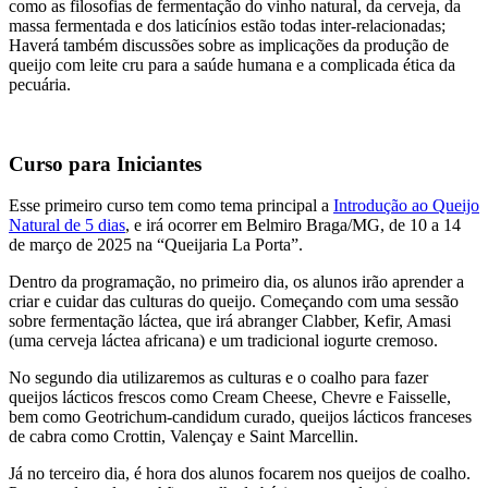
como as filosofias de fermentação do vinho natural, da cerveja, da
massa fermentada e dos laticínios estão todas inter-relacionadas;
Haverá também discussões sobre as implicações da produção de
queijo com leite cru para a saúde humana e a complicada ética da
pecuária.
Curso para Iniciantes
Esse primeiro curso tem como tema principal a
Introdução ao Queijo
Natural de 5 dias
, e irá ocorrer em Belmiro Braga/MG, de 10 a 14
de março de 2025 na “Queijaria La Porta”.
Dentro da programação, no primeiro dia, os alunos irão aprender a
criar e cuidar das culturas do queijo. Começando com uma sessão
sobre fermentação láctea, que irá abranger Clabber, Kefir, Amasi
(uma cerveja láctea africana) e um tradicional iogurte cremoso.
No segundo dia utilizaremos as culturas e o coalho para fazer
queijos lácticos frescos como Cream Cheese, Chevre e Faisselle,
bem como Geotrichum-candidum curado, queijos lácticos franceses
de cabra como Crottin, Valençay e Saint Marcellin.
Já no terceiro dia, é hora dos alunos focarem nos queijos de coalho.