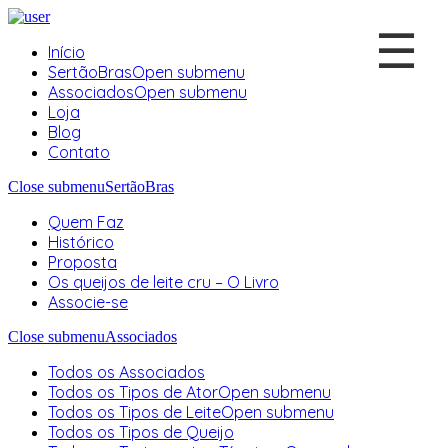
☰
Início
SertãoBras
Open submenu
Associados
Open submenu
Loja
Blog
Contato
Close submenu
SertãoBras
Quem Faz
Histórico
Proposta
Os queijos de leite cru – O Livro
Associe-se
Close submenu
Associados
Todos os Associados
Todos os Tipos de Ator
Open submenu
Todos os Tipos de Leite
Open submenu
Todos os Tipos de Queijo