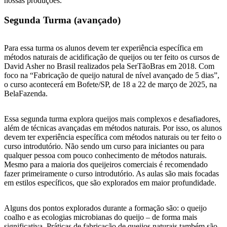
nossas produções.
Segunda Turma (avançado)
Para essa turma os alunos devem ter experiência específica em
métodos naturais de acidificação de queijos ou ter feito os cursos de
David Asher no Brasil realizados pela SerTãoBras em 2018. Com
foco na “Fabricação de queijo natural de nível avançado de 5 dias”,
o curso acontecerá em Bofete/SP, de 18 a 22 de março de 2025, na
BelaFazenda.
Essa segunda turma explora queijos mais complexos e desafiadores,
além de técnicas avançadas em métodos naturais. Por isso, os alunos
devem ter experiência específica com métodos naturais ou ter feito o
curso introdutório. Não sendo um curso para iniciantes ou para
qualquer pessoa com pouco conhecimento de métodos naturais.
Mesmo para a maioria dos queijeiros comerciais é recomendado
fazer primeiramente o curso introdutório. As aulas são mais focadas
em estilos específicos, que são explorados em maior profundidade.
Alguns dos pontos explorados durante a formação são: o queijo
coalho e as ecologias microbianas do queijo – de forma mais
significativa. Práticas de fabricação de queijos naturais também são