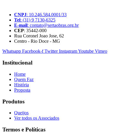
pequenos produtores rurais brasileiros.
CNPJ
: 10.246.584.0001/33
Tel
: (31) 9 7130-6325
E-mail
: contato@sertaobras.org.br
CEP
: 35442-000
Rua Coronel Joao Jose, 62
Centro - Rio Doce - MG
Whatsapp
Facebook-f
Twitter
Instagram
Youtube
Vimeo
Institucional
Home
Quem Faz
História
Proposta
Produtos
Queijos
Ver todos os Associados
Termos e Políticas