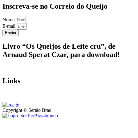
Inscreva-se no Correio do Queijo
Nome
E-mail
Enviar
Livro “Os Queijos de Leite cru”, de
Arnaud Sperat Czar, para download!
Links
Copyright © Sertão Bras
A SerTãoBras é uma sociedade civil sem fins lucrativos, mantida
por doações de pessoas físicas e jurídicas. Nosso site funciona como
um thinktank, ou seja, uma usina de ideias para as questões dos