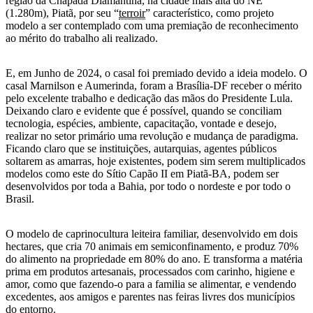
região da Chapada Diamantina, na cidade mais alta do NE
(1.280m), Piatã, por seu “
terroir
” característico, como projeto
modelo a ser contemplado com uma premiação de reconhecimento
ao mérito do trabalho ali realizado.
E, em Junho de 2024, o casal foi premiado devido a ideia modelo. O
casal Marnilson e Aumerinda, foram a Brasília-DF receber o mérito
pelo excelente trabalho e dedicação das mãos do Presidente Lula.
Deixando claro e evidente que é possível, quando se conciliam
tecnologia, espécies, ambiente, capacitação, vontade e desejo,
realizar no setor primário uma revolução e mudança de paradigma.
Ficando claro que se instituições, autarquias, agentes públicos
soltarem as amarras, hoje existentes, podem sim serem multiplicados
modelos como este do Sítio Capão II em Piatã-BA, podem ser
desenvolvidos por toda a Bahia, por todo o nordeste e por todo o
Brasil.
O modelo de caprinocultura leiteira familiar, desenvolvido em dois
hectares, que cria 70 animais em semiconfinamento, e produz 70%
do alimento na propriedade em 80% do ano. E transforma a matéria
prima em produtos artesanais, processados com carinho, higiene e
amor, como que fazendo-o para a familia se alimentar, e vendendo
excedentes, aos amigos e parentes nas feiras livres dos municípios
do entorno.