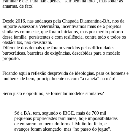
Familiar e etc. Para não apenas, “sair bem na foto”, mas soltar as
amarras, de fato!
Desde 2016, nas andanças pela Chapada Diamantina-BA, nos da
Suporte Assessoria Veterinária, incentivamos mais de 6 projetos
similares como este, que foram iniciados, mas por mérito próprio
dessa família, persistentes e com resiliência, contra tudo e todos os
obstáculos, não desistiram.
Diferente dos demais que foram vencidos pelas dificuldades
burocráticas, barreiras de exigências, descabidas para o modelo
proposto.
Ficando aqui a reflexão desprovida de ideologias, para os homens e
mulheres de bem, principalmente os com “a caneta” na mão!
Seria justo e oportuno, se fomentar modelos similares?
Só a BA, tem, segundo o IBGE, mais de 700 mil
pequenas propriedades familiares, hoje impossibilitadas
de entrarem no mercado formal. Muito foi feito, e
avanços foram alcançado, mas “no passo do jegue”,