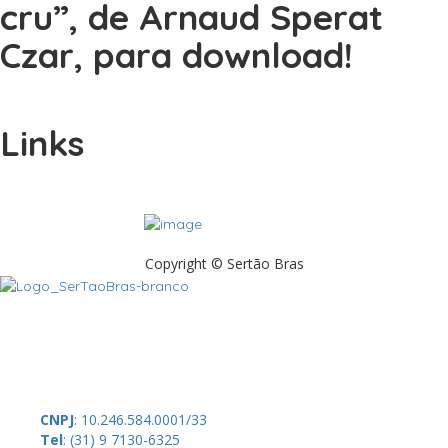
cru”, de Arnaud Sperat
Czar, para download!
Links
Copyright © Sertão Bras
A SerTãoBras é uma sociedade civil sem fins lucrativos, mantida por
doações de pessoas físicas e jurídicas. Nosso site funciona como
um thinktank, ou seja, uma usina de ideias para as questões dos
pequenos produtores rurais brasileiros.
CNPJ
: 10.246.584.0001/33
Tel
: (31) 9 7130-6325