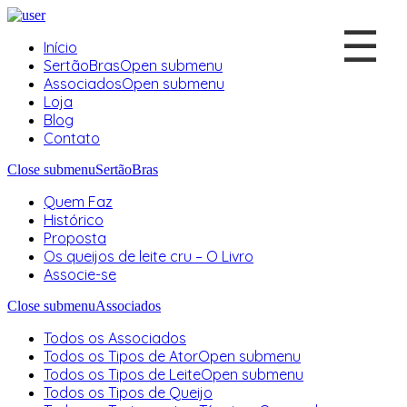
☰
Início
SertãoBras
Open submenu
Associados
Open submenu
Loja
Blog
Contato
Close submenu
SertãoBras
Quem Faz
Histórico
Proposta
Os queijos de leite cru – O Livro
Associe-se
Close submenu
Associados
Todos os Associados
Todos os Tipos de Ator
Open submenu
Todos os Tipos de Leite
Open submenu
Todos os Tipos de Queijo