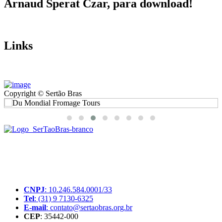
Arnaud Sperat Czar, para download!
Links
Copyright © Sertão Bras
A SerTãoBras é uma sociedade civil sem fins lucrativos, mantida
por doações de pessoas físicas e jurídicas. Nosso site funciona como
um thinktank, ou seja, uma usina de ideias para as questões dos
pequenos produtores rurais brasileiros.
CNPJ
: 10.246.584.0001/33
Tel
: (31) 9 7130-6325
E-mail
: contato@sertaobras.org.br
CEP
: 35442-000