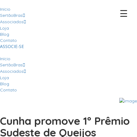
Início
☰
SertãoBras
Associados
Loja
Blog
Contato
ASSOCIE-SE
Início
SertãoBras
Associados
Loja
Blog
Contato
Cunha promove 1º Prêmio
Sudeste de Queijos