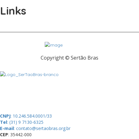
Links
Copyright © Sertão Bras
A SerTãoBras é uma sociedade civil sem fins lucrativos, mantida por
doações de pessoas físicas e jurídicas. Nosso site funciona como
um thinktank, ou seja, uma usina de ideias para as questões dos
pequenos produtores rurais brasileiros.
CNPJ
: 10.246.584.0001/33
Tel
: (31) 9 7130-6325
E-mail
: contato@sertaobras.org.br
CEP
: 35442-000