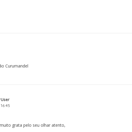
não Curumandel
rUser
16:45
 muito grata pelo seu olhar atento,