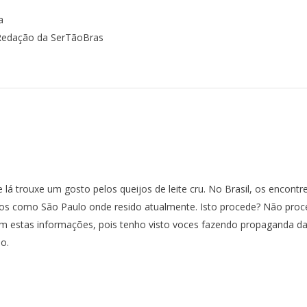
a
Redação da SerTãoBras
á trouxe um gosto pelos queijos de leite cru. No Brasil, os encont
ados como São Paulo onde resido atualmente. Isto procede? Não pro
m estas informações, pois tenho visto voces fazendo propaganda d
o.