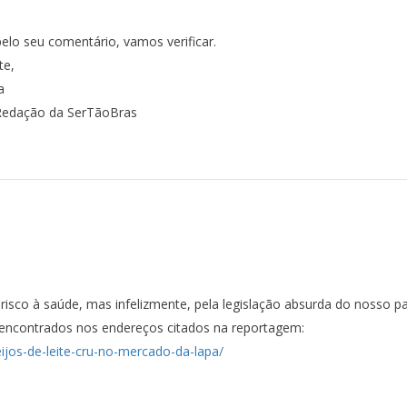
elo seu comentário, vamos verificar.
te,
a
Redação da SerTãoBras
isco à saúde, mas infelizmente, pela legislação absurda do nosso p
ncontrados nos endereços citados na reportagem:
eijos-de-leite-cru-no-mercado-da-lapa/