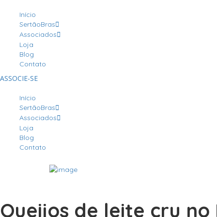
Início
SertãoBras
Associados
Loja
Blog
Contato
ASSOCIE-SE
Início
SertãoBras
Associados
Loja
Blog
Contato
Queijos de leite cru n