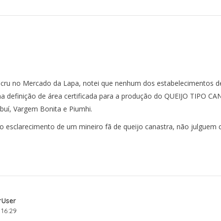
e cru no Mercado da Lapa, notei que nenhum dos estabelecimentos d
o na definição de área certificada para a produção do QUEIJO TIPO C
uí, Vargem Bonita e Piumhi.
esclarecimento de um mineiro fã de queijo canastra, não julguem c
rUser
16:29