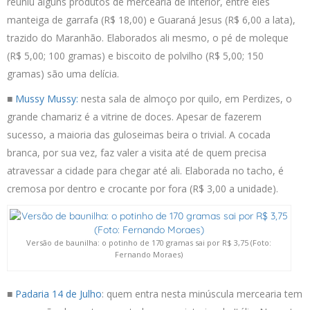
reuniu alguns produtos de mercearia de interior, entre eles
manteiga de garrafa (R$ 18,00) e Guaraná Jesus (R$ 6,00 a lata),
trazido do Maranhão. Elaborados ali mesmo, o pé de moleque
(R$ 5,00; 100 gramas) e biscoito de polvilho (R$ 5,00; 150
gramas) são uma delícia.
■
Mussy Mussy:
nesta sala de almoço por quilo, em Perdizes, o
grande chamariz é a vitrine de doces. Apesar de fazerem
sucesso, a maioria das guloseimas beira o trivial. A cocada
branca, por sua vez, faz valer a visita até de quem precisa
atravessar a cidade para chegar até ali. Elaborada no tacho, é
cremosa por dentro e crocante por fora (R$ 3,00 a unidade).
Versão de baunilha: o potinho de 170 gramas sai por R$ 3,75 (Foto:
Fernando Moraes)
■
Padaria 14 de Julho
: quem entra nesta minúscula mercearia tem