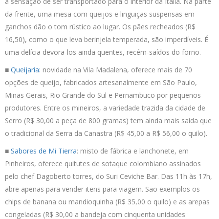
a sensação de ser transportado para o interior da Itália. Na parte
da frente, uma mesa com queijos e linguiças suspensas em
ganchos dão o tom rústico ao lugar. Os pães recheados (R$
16,50), como o que leva berinjela temperada, são imperdíveis. É
uma delícia devora-los ainda quentes, recém-saídos do forno.
■
Queijaria:
novidade na Vila Madalena, oferece mais de 70
opções de queijo, fabricados artesanalmente em São Paulo,
Minas Gerais, Rio Grande do Sul e Pernambuco por pequenos
produtores. Entre os mineiros, a variedade trazida da cidade de
Serro (R$ 30,00 a peça de 800 gramas) tem ainda mais saída que
o tradicional da Serra da Canastra (R$ 45,00 a R$ 56,00 o quilo).
■
Sabores de Mi Tierra
: misto de fábrica e lanchonete, em
Pinheiros, oferece quitutes de sotaque colombiano assinados
pelo chef Dagoberto torres, do Suri Ceviche Bar. Das 11h às 17h,
abre apenas para vender itens para viagem. São exemplos os
chips de banana ou mandioquinha (R$ 35,00 o quilo) e as arepas
congeladas (R$ 30,00 a bandeja com cinquenta unidades