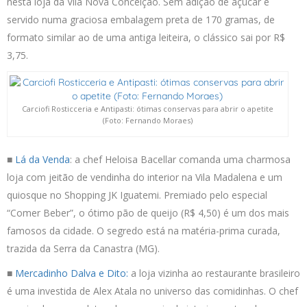
nesta loja da Vila Nova Conceição. Sem adição de açúcar e
servido numa graciosa embalagem preta de 170 gramas, de
formato similar ao de uma antiga leiteira, o clássico sai por R$
3,75.
Carciofi Rosticceria e Antipasti: ótimas conservas para abrir o apetite
(Foto: Fernando Moraes)
■
Lá da Venda
: a chef Heloisa Bacellar comanda uma charmosa
loja com jeitão de vendinha do interior na Vila Madalena e um
quiosque no Shopping JK Iguatemi. Premiado pelo especial
“Comer Beber”, o ótimo pão de queijo (R$ 4,50) é um dos mais
famosos da cidade. O segredo está na matéria-prima curada,
trazida da Serra da Canastra (MG).
■
Mercadinho Dalva e Dito:
a loja vizinha ao restaurante brasileiro
é uma investida de Alex Atala no universo das comidinhas. O chef