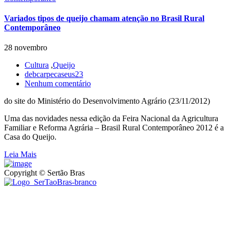
Variados tipos de queijo chamam atenção no Brasil Rural
Contemporâneo
28 novembro
Cultura
,
Queijo
debcarpecaseus23
Nenhum comentário
do site do Ministério do Desenvolvimento Agrário (23/11/2012)
Uma das novidades nessa edição da Feira Nacional da Agricultura
Familiar e Reforma Agrária – Brasil Rural Contemporâneo 2012 é a
Casa do Queijo.
Leia Mais
Copyright © Sertão Bras
A SerTãoBras é uma sociedade civil sem fins lucrativos, mantida
por doações de pessoas físicas e jurídicas. Nosso site funciona como
um thinktank, ou seja, uma usina de ideias para as questões dos
pequenos produtores rurais brasileiros.