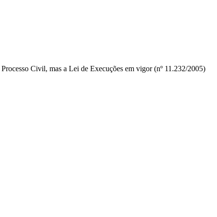
e Processo Civil, mas a Lei de Execuções em vigor (nº 11.232/2005)
nktank, ou seja, uma usina de ideias para as questões dos pequenos