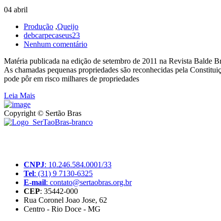
04 abril
Produção
,
Queijo
debcarpecaseus23
Nenhum comentário
Matéria publicada na edição de setembro de 2011 na Revista Balde B
As chamadas pequenas propriedades são reconhecidas pela Constituição
pode pôr em risco milhares de propriedades
Leia Mais
Copyright © Sertão Bras
A SerTãoBras é uma sociedade civil sem fins lucrativos, mantida por d
produtores rurais brasileiros.
CNPJ
: 10.246.584.0001/33
Tel
: (31) 9 7130-6325
E-mail
: contato@sertaobras.org.br
CEP
: 35442-000
Rua Coronel Joao Jose, 62
Centro - Rio Doce - MG