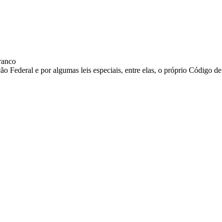
ranco
 Federal e por algumas leis especiais, entre elas, o próprio Código d
oações de pessoas físicas e jurídicas. Nosso site funciona como um thi