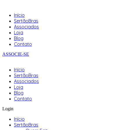
Início
SertãoBras
Associados
Loja
Blog
Contato
ASSOCIE-SE
Início
SertãoBras
Associados
Loja
Blog
Contato
Login
Início
SertãoBras