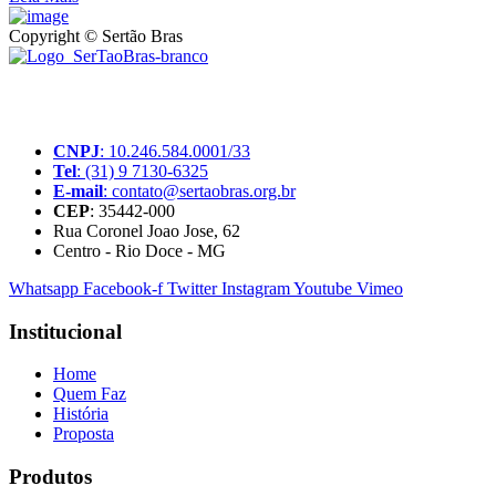
Copyright © Sertão Bras
A SerTãoBras é uma sociedade civil sem fins lucrativos, mantida por d
produtores rurais brasileiros.
CNPJ
: 10.246.584.0001/33
Tel
: (31) 9 7130-6325
E-mail
: contato@sertaobras.org.br
CEP
: 35442-000
Rua Coronel Joao Jose, 62
Centro - Rio Doce - MG
Whatsapp
Facebook-f
Twitter
Instagram
Youtube
Vimeo
Institucional
Home
Quem Faz
História
Proposta
Produtos