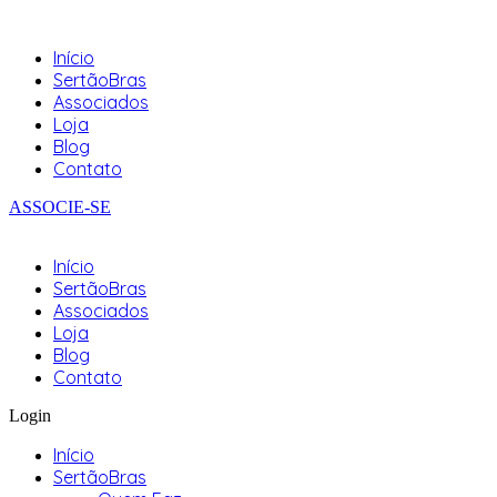
Início
SertãoBras
Associados
Loja
Blog
Contato
ASSOCIE-SE
Início
SertãoBras
Associados
Loja
Blog
Contato
Login
Início
SertãoBras