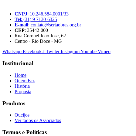
pequenos produtores rurais brasileiros.
CNPJ
: 10.246.584.0001/33
Tel
: (31) 9 7130-6325
E-mail
: contato@sertaobras.org.br
CEP
: 35442-000
Rua Coronel Joao Jose, 62
Centro - Rio Doce - MG
Whatsapp
Facebook-f
Twitter
Instagram
Youtube
Vimeo
Institucional
Home
Quem Faz
História
Proposta
Produtos
Queijos
Ver todos os Associados
Termos e Políticas