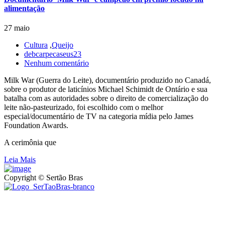
alimentação
27 maio
Cultura
,
Queijo
debcarpecaseus23
Nenhum comentário
Milk War (Guerra do Leite), documentário produzido no Canadá,
sobre o produtor de laticínios Michael Schimidt de Ontário e sua
batalha com as autoridades sobre o direito de comercialização do
leite não-pasteurizado, foi escolhido com o melhor
especial/documentário de TV na categoria mídia pelo James
Foundation Awards.
A cerimônia que
Leia Mais
Copyright © Sertão Bras
A SerTãoBras é uma sociedade civil sem fins lucrativos, mantida
por doações de pessoas físicas e jurídicas. Nosso site funciona como
um thinktank, ou seja, uma usina de ideias para as questões dos