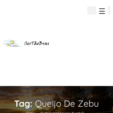
☰
Tag:
Queijo De Zebu