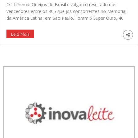
O III Prêmio Queijos do Brasil divulgou o resultado dos
vencedores entre os 405 queijos concorrentes no Memorial
da América Latina, em São Paulo. Foram 5 Super Ouro, 40
Ouro, 98 Prata e 156 bronze, num total de 299 diplomas
distribuídos aos produtores presentes. “Esse ano foi muito
Leia Mais
legal, fizemos um treinamento antes com os jurados, […]