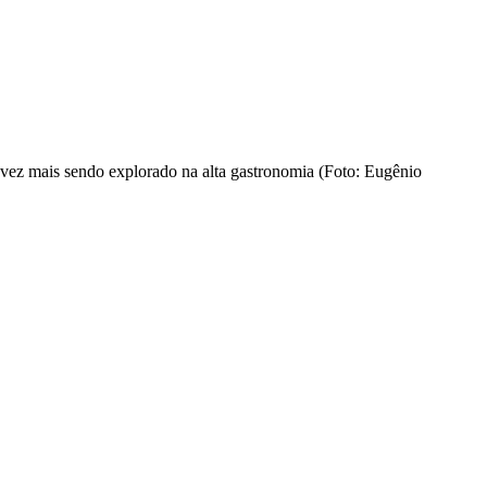
a vez mais sendo explorado na alta gastronomia (Foto: Eugênio
nktank, ou seja, uma usina de ideias para as questões dos pequenos