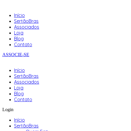
Início
SertãoBras
Associados
Loja
Blog
Contato
ASSOCIE-SE
Início
SertãoBras
Associados
Loja
Blog
Contato
Login
Início
SertãoBras