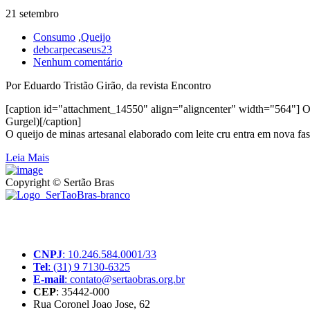
21 setembro
Consumo
,
Queijo
debcarpecaseus23
Nenhum comentário
Por Eduardo Tristão Girão, da revista Encontro
[caption id="attachment_14550" align="aligncenter" width="564"] O ca
Gurgel)[/caption]
O queijo de minas artesanal elaborado com leite cru entra em nova fa
Leia Mais
Copyright © Sertão Bras
A SerTãoBras é uma sociedade civil sem fins lucrativos, mantida por d
produtores rurais brasileiros.
CNPJ
: 10.246.584.0001/33
Tel
: (31) 9 7130-6325
E-mail
: contato@sertaobras.org.br
CEP
: 35442-000
Rua Coronel Joao Jose, 62