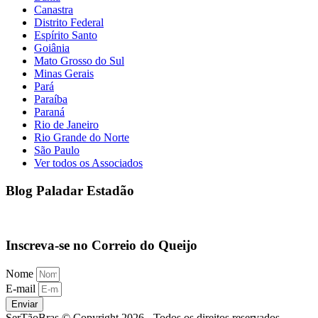
Canastra
Distrito Federal
Espírito Santo
Goiânia
Mato Grosso do Sul
Minas Gerais
Pará
Paraíba
Paraná
Rio de Janeiro
Rio Grande do Norte
São Paulo
Ver todos os Associados
Blog Paladar Estadão
Inscreva-se no Correio do Queijo
Nome
E-mail
Enviar
SerTãoBras © Copyright 2026 - Todos os direitos reservados.