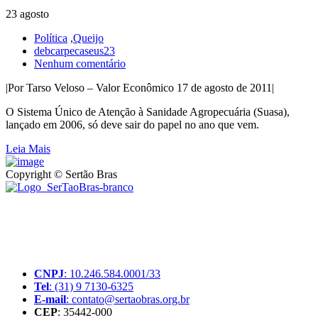
23 agosto
Política
,
Queijo
debcarpecaseus23
Nenhum comentário
|Por Tarso Veloso – Valor Econômico 17 de agosto de 2011|
O Sistema Único de Atenção à Sanidade Agropecuária (Suasa),
lançado em 2006, só deve sair do papel no ano que vem.
Leia Mais
Copyright © Sertão Bras
A SerTãoBras é uma sociedade civil sem fins lucrativos, mantida
por doações de pessoas físicas e jurídicas. Nosso site funciona como
um thinktank, ou seja, uma usina de ideias para as questões dos
pequenos produtores rurais brasileiros.
CNPJ
: 10.246.584.0001/33
Tel
: (31) 9 7130-6325
E-mail
: contato@sertaobras.org.br
CEP
: 35442-000