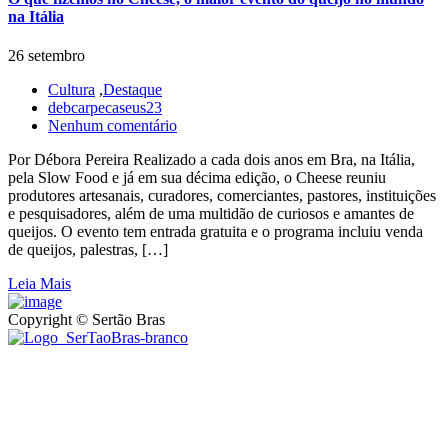
na Itália
26 setembro
Cultura
,
Destaque
debcarpecaseus23
Nenhum comentário
Por Débora Pereira Realizado a cada dois anos em Bra, na Itália,
pela Slow Food e já em sua décima edição, o Cheese reuniu
produtores artesanais, curadores, comerciantes, pastores, instituições
e pesquisadores, além de uma multidão de curiosos e amantes de
queijos. O evento tem entrada gratuita e o programa incluiu venda
de queijos, palestras, […]
Leia Mais
Copyright © Sertão Bras
A SerTãoBras é uma sociedade civil sem fins lucrativos, mantida
por doações de pessoas físicas e jurídicas. Nosso site funciona como
um thinktank, ou seja, uma usina de ideias para as questões dos
pequenos produtores rurais brasileiros.