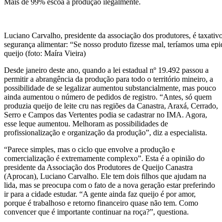
Mais de 99% escoa a produção ilegalmente.
Luciano Carvalho, presidente da associação dos produtores, é taxativ
segurança alimentar: “Se nosso produto fizesse mal, teríamos uma ep
queijo (foto: Maíra Vieira)
Desde janeiro deste ano, quando a lei estadual nº 19.492 passou a
permitir a abrangência da produção para todo o território mineiro, a
possibilidade de se legalizar aumentou substancialmente, mas pouco
ainda aumentou o número de pedidos de registro. “Antes, só quem
produzia queijo de leite cru nas regiões da Canastra, Araxá, Cerrado,
Serro e Campos das Vertentes podia se cadastrar no IMA. Agora,
esse leque aumentou. Melhoram as possibilidades de
profissionalização e organização da produção”, diz a especialista.
“Parece simples, mas o ciclo que envolve a produção e
comercialização é extremamente complexo”. Esta é a opinião do
presidente da Associação dos Produtores de Queijo Canastra
(Aprocan), Luciano Carvalho. Ele tem dois filhos que ajudam na
lida, mas se preocupa com o fato de a nova geração estar preferindo
ir para a cidade estudar. “A gente ainda faz queijo é por amor,
porque é trabalhoso e retorno financeiro quase não tem. Como
convencer que é importante continuar na roça?”, questiona.