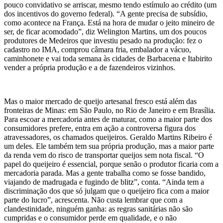
pouco convidativo se arriscar, mesmo tendo estímulo ao crédito (um
dos incentivos do governo federal). “A gente precisa de subsídio,
como acontece na França. Está na hora de mudar o jeito mineiro de
ser, de ficar acomodado”, diz Welington Martins, um dos poucos
produtores de Medeiros que investiu pesado na produção: fez o
cadastro no IMA, comprou câmara fria, embalador a vácuo,
caminhonete e vai toda semana às cidades de Barbacena e Itabirito
vender a própria produção e a de fazendeiros vizinhos.
Mas o maior mercado de queijo artesanal fresco está além das
fronteiras de Minas: em São Paulo, no Rio de Janeiro e em Brasília.
Para escoar a mercadoria antes de maturar, como a maior parte dos
consumidores prefere, entra em ação a controversa figura dos
atravessadores, os chamados queijeiros. Geraldo Martins Ribeiro é
um deles. Ele também tem sua própria produção, mas a maior parte
da renda vem do risco de transportar queijos sem nota fiscal. “O
papel do queijeiro é essencial, porque senão o produtor ficaria com a
mercadoria parada. Mas a gente trabalha como se fosse bandido,
viajando de madrugada e fugindo de blitz”, conta. “Ainda tem a
discriminação dos que só julgam que o queijeiro fica com a maior
parte do lucro”, acrescenta. Não custa lembrar que com a
clandestinidade, ninguém ganha: as regras sanitárias não são
cumpridas e o consumidor perde em qualidade, e o não