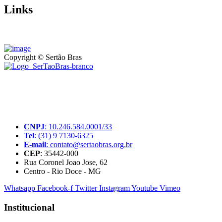
Links
Copyright © Sertão Bras
A SerTãoBras é uma sociedade civil sem fins lucrativos, mantida
por doações de pessoas físicas e jurídicas. Nosso site funciona como
um thinktank, ou seja, uma usina de ideias para as questões dos
pequenos produtores rurais brasileiros.
CNPJ
: 10.246.584.0001/33
Tel
: (31) 9 7130-6325
E-mail
: contato@sertaobras.org.br
CEP
: 35442-000
Rua Coronel Joao Jose, 62
Centro - Rio Doce - MG
Whatsapp
Facebook-f
Twitter
Instagram
Youtube
Vimeo
Institucional