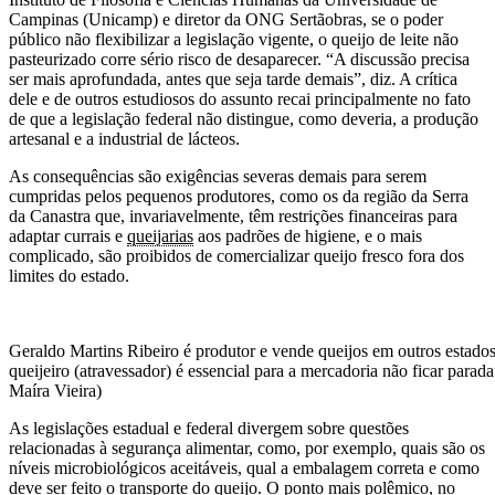
Campinas (Unicamp) e diretor da ONG Sertãobras, se o poder
público não flexibilizar a legislação vigente, o queijo de leite não
pasteurizado corre sério risco de desaparecer. “A discussão precisa
ser mais aprofundada, antes que seja tarde demais”, diz. A crítica
dele e de outros estudiosos do assunto recai principalmente no fato
de que a legislação federal não distingue, como deveria, a produção
artesanal e a industrial de lácteos.
As consequências são exigências severas demais para serem
cumpridas pelos pequenos produtores, como os da região da Serra
da Canastra que, invariavelmente, têm restrições financeiras para
adaptar currais e
queijarias
aos padrões de higiene, e o mais
complicado, são proibidos de comercializar queijo fresco fora dos
limites do estado.
Geraldo Martins Ribeiro é produtor e vende queijos em outros estado
queijeiro (atravessador) é essencial para a mercadoria não ficar parada
Maíra Vieira)
As legislações estadual e federal divergem sobre questões
relacionadas à segurança alimentar, como, por exemplo, quais são os
níveis microbiológicos aceitáveis, qual a embalagem correta e como
deve ser feito o transporte do queijo. O ponto mais polêmico, no