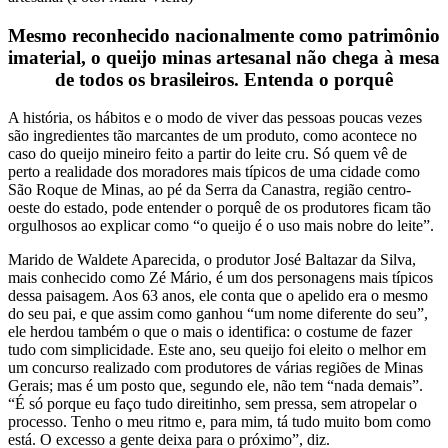
Mesmo reconhecido nacionalmente como patrimônio
imaterial, o queijo minas artesanal não chega à mesa
de todos os brasileiros. Entenda o porquê
A história, os hábitos e o modo de viver das pessoas poucas vezes
são ingredientes tão marcantes de um produto, como acontece no
caso do queijo mineiro feito a partir do leite cru. Só quem vê de
perto a realidade dos moradores mais típicos de uma cidade como
São Roque de Minas, ao pé da Serra da Canastra, região centro-
oeste do estado, pode entender o porquê de os produtores ficam tão
orgulhosos ao explicar como “o queijo é o uso mais nobre do leite”.
Marido de Waldete Aparecida, o produtor José Baltazar da Silva,
mais conhecido como Zé Mário, é um dos personagens mais típicos
dessa paisagem. Aos 63 anos, ele conta que o apelido era o mesmo
do seu pai, e que assim como ganhou “um nome diferente do seu”,
ele herdou também o que o mais o identifica: o costume de fazer
tudo com simplicidade. Este ano, seu queijo foi eleito o melhor em
um concurso realizado com produtores de várias regiões de Minas
Gerais; mas é um posto que, segundo ele, não tem “nada demais”.
“É só porque eu faço tudo direitinho, sem pressa, sem atropelar o
processo. Tenho o meu ritmo e, para mim, tá tudo muito bom como
está. O excesso a gente deixa para o próximo”, diz.