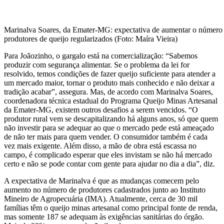
Marinalva Soares, da Emater-MG: expectativa de aumentar o número
produtores de queijo regularizados (Foto: Maíra Vieira)
Para Joãozinho, o gargalo está na comercialização: “Sabemos
produzir com segurança alimentar. Se o problema da lei for
resolvido, temos condições de fazer queijo suficiente para atender a
um mercado maior, tornar o produto mais conhecido e não deixar a
tradição acabar”, assegura. Mas, de acordo com Marinalva Soares,
coordenadora técnica estadual do Programa Queijo Minas Artesanal
da Emater-MG, existem outros desafios a serem vencidos. “O
produtor rural vem se descapitalizando há alguns anos, só que quem
não investir para se adequar ao que o mercado pede está ameaçado
de não ter mais para quem vender. O consumidor também é cada
vez mais exigente. Além disso, a mão de obra está escassa no
campo, é complicado esperar que eles invistam se não há mercado
certo e não se pode contar com gente para ajudar no dia a dia”, diz.
A expectativa de Marinalva é que as mudanças comecem pelo
aumento no número de produtores cadastrados junto ao Instituto
Mineiro de Agropecuária (IMA). Atualmente, cerca de 30 mil
famílias têm o queijo minas artesanal como principal fonte de renda,
mas somente 187 se adequam às exigências sanitárias do órgão.