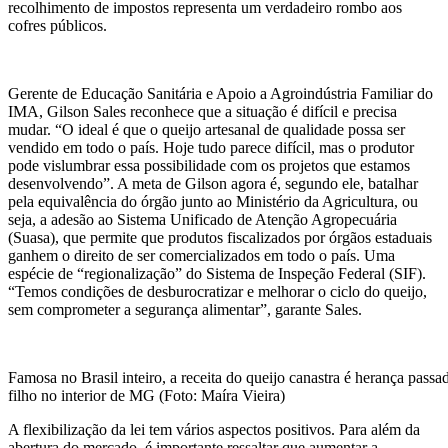
recolhimento de impostos representa um verdadeiro rombo aos
cofres públicos.
Gerente de Educação Sanitária e Apoio a Agroindústria Familiar do
IMA, Gilson Sales reconhece que a situação é difícil e precisa
mudar. “O ideal é que o queijo artesanal de qualidade possa ser
vendido em todo o país. Hoje tudo parece difícil, mas o produtor
pode vislumbrar essa possibilidade com os projetos que estamos
desenvolvendo”. A meta de Gilson agora é, segundo ele, batalhar
pela equivalência do órgão junto ao Ministério da Agricultura, ou
seja, a adesão ao Sistema Unificado de Atenção Agropecuária
(Suasa), que permite que produtos fiscalizados por órgãos estaduais
ganhem o direito de ser comercializados em todo o país. Uma
espécie de “regionalização” do Sistema de Inspeção Federal (SIF).
“Temos condições de desburocratizar e melhorar o ciclo do queijo,
sem comprometer a segurança alimentar”, garante Sales.
Famosa no Brasil inteiro, a receita do queijo canastra é herança passa
filho no interior de MG (Foto: Maíra Vieira)
A flexibilização da lei tem vários aspectos positivos. Para além da
abertura do mercado, é importante ressaltar que aumentar a