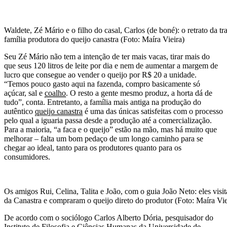
Waldete, Zé Mário e o filho do casal, Carlos (de boné): o retrato da tr
família produtora do queijo canastra (Foto: Maíra Vieira)
Seu Zé Mário não tem a intenção de ter mais vacas, tirar mais do
que seus 120 litros de leite por dia e nem de aumentar a margem de
lucro que consegue ao vender o queijo por R$ 20 a unidade.
“Temos pouco gasto aqui na fazenda, compro basicamente só
açúcar, sal e
coalho
. O resto a gente mesmo produz, a horta dá de
tudo”, conta. Entretanto, a família mais antiga na produção do
autêntico
queijo canastra
é uma das únicas satisfeitas com o processo
pelo qual a iguaria passa desde a produção até a comercialização.
Para a maioria, “a faca e o queijo” estão na mão, mas há muito que
melhorar – falta um bom pedaço de um longo caminho para se
chegar ao ideal, tanto para os produtores quanto para os
consumidores.
Os amigos Rui, Celina, Talita e João, com o guia João Neto: eles visi
da Canastra e compraram o queijo direto do produtor (Foto: Maíra Vie
De acordo com o sociólogo Carlos Alberto Dória, pesquisador do
Instituto de Filosofia e Ciências Humanas da Universidade de