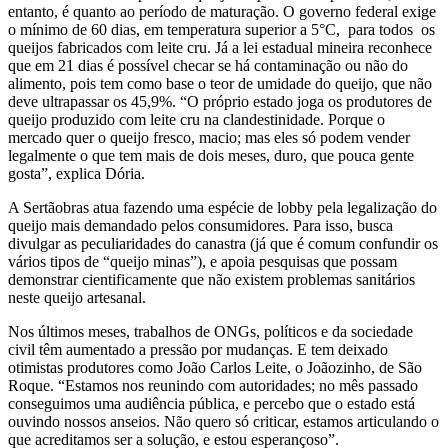
entanto, é quanto ao período de maturação. O governo federal exige
o mínimo de 60 dias, em temperatura superior a 5°C, para todos os
queijos fabricados com leite cru. Já a lei estadual mineira reconhece
que em 21 dias é possível checar se há contaminação ou não do
alimento, pois tem como base o teor de umidade do queijo, que não
deve ultrapassar os 45,9%. “O próprio estado joga os produtores de
queijo produzido com leite cru na clandestinidade. Porque o
mercado quer o queijo fresco, macio; mas eles só podem vender
legalmente o que tem mais de dois meses, duro, que pouca gente
gosta”, explica Dória.
A Sertãobras atua fazendo uma espécie de lobby pela legalização do
queijo mais demandado pelos consumidores. Para isso, busca
divulgar as peculiaridades do canastra (já que é comum confundir os
vários tipos de “queijo minas”), e apoia pesquisas que possam
demonstrar cientificamente que não existem problemas sanitários
neste queijo artesanal.
Nos últimos meses, trabalhos de ONGs, políticos e da sociedade
civil têm aumentado a pressão por mudanças. E tem deixado
otimistas produtores como João Carlos Leite, o Joãozinho, de São
Roque. “Estamos nos reunindo com autoridades; no mês passado
conseguimos uma audiência pública, e percebo que o estado está
ouvindo nossos anseios. Não quero só criticar, estamos articulando o
que acreditamos ser a solução, e estou esperançoso”.