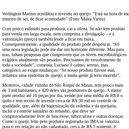
Welington Martins acreditou e investiu no queijo: “Está na hora de mu
mineiro de ser, de ficar acomodado” (Foto: Maíra Vieira)
Com pouco estímulo para produzir, cai a oferta. Se não tem produto
para venda em larga escala, nem compensa a divulgação – e a
valorização (preço) também tende a ficar em baixa.
Consequentemente, a qualidade do produto pode despencar. “Só
uma nova legislação pode me dar um horizonte diferente. Mas para
isso, faltam pesquisas que comprovem que os níveis microbiológicos
exigidos atualmente são pesados. Precisamos do envolvimento de
toda a sociedade”, comenta. Luciano é calmo, sereno, mas
categórico ao exigir mudanças: “Se nosso produto fizesse mal,
teríamos uma epidemia de queijo, e muita gente já teria morrido”.
Medeiros, cidade vizinha de São Roque de Minas, tem pouco mais
de 3 mil habitantes, e 420 deles são produtores de queijo. A maior
parte produz até 10 peças por dia, vende por uma média de R$ 8 o
quilo e tem receio de investir cerca de R$ 30 mil no controle de
qualidade, que, além da higienização da ordenha e da queijaria,
inclui o controle sanitário do rebanho, que deve ser
comprovadamente livre de brucelose, tuberculose e outras doenças.
Como o queijo feito pelo produtor registrado no IMA se valoriza
pouco em relação ao não cadastrado, cerca de R$ 1 somente, é