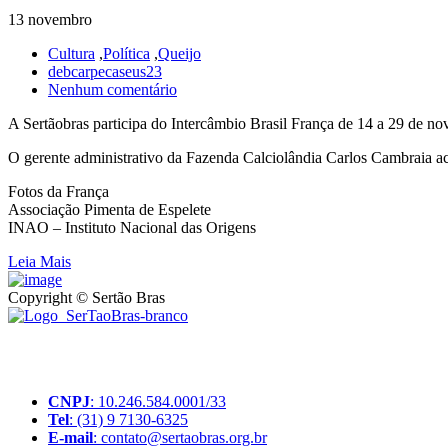
13 novembro
Cultura
,
Política
,
Queijo
debcarpecaseus23
Nenhum comentário
A Sertãobras participa do Intercâmbio Brasil França de 14 a 29 de n
O gerente administrativo da Fazenda Calciolândia Carlos Cambraia a
Fotos da França
Associação Pimenta de Espelete
INAO – Instituto Nacional das Origens
Leia Mais
Copyright © Sertão Bras
A SerTãoBras é uma sociedade civil sem fins lucrativos, mantida por d
produtores rurais brasileiros.
CNPJ
: 10.246.584.0001/33
Tel
: (31) 9 7130-6325
E-mail
: contato@sertaobras.org.br