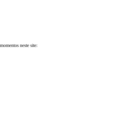
momentos neste site:
nktank, ou seja, uma usina de ideias para as questões dos pequenos