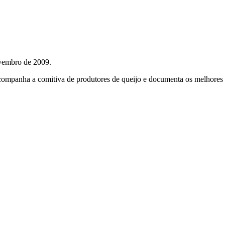
ovembro de 2009.
companha a comitiva de produtores de queijo e documenta os melhores 
oações de pessoas físicas e jurídicas. Nosso site funciona como um thi