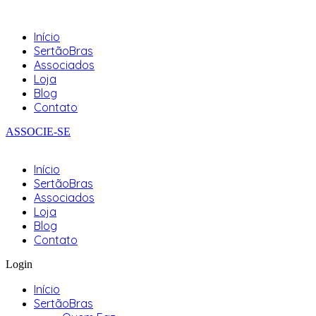
Início
SertãoBras
Associados
Loja
Blog
Contato
ASSOCIE-SE
Início
SertãoBras
Associados
Loja
Blog
Contato
Login
Início
SertãoBras