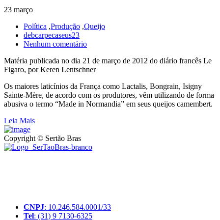
23 março
Política
,
Produção
,
Queijo
debcarpecaseus23
Nenhum comentário
Matéria publicada no dia 21 de março de 2012 do diário francês Le
Figaro, por Keren Lentschner
Os maiores laticínios da França como Lactalis, Bongrain, Isigny
Sainte-Mère, de acordo com os produtores, vêm utilizando de forma
abusiva o termo “Made in Normandia” em seus queijos camembert.
Leia Mais
Copyright © Sertão Bras
A SerTãoBras é uma sociedade civil sem fins lucrativos, mantida
por doações de pessoas físicas e jurídicas. Nosso site funciona como
um thinktank, ou seja, uma usina de ideias para as questões dos
pequenos produtores rurais brasileiros.
CNPJ
: 10.246.584.0001/33
Tel
: (31) 9 7130-6325